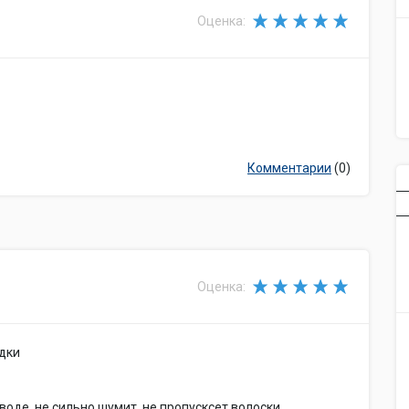
Оценка:
Комментарии
(0)
Оценка:
адки
оде, не сильно шумит, не пропусксет волоски.