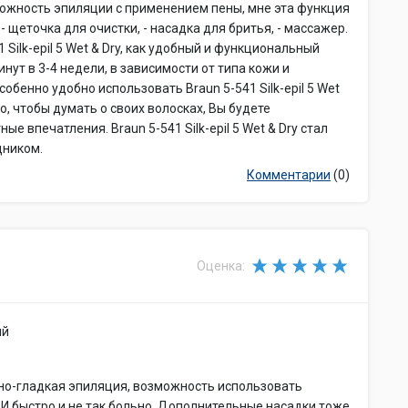
можность эпиляции с применением пены, мне эта функция
- щеточка для очистки, - насадка для бритья, - массажер.
 Silk-epil 5 Wet & Dry, как удобный и функциональный
нут в 3-4 недели, в зависимости от типа кожи и
обенно удобно использовать Braun 5-541 Silk-epil 5 Wet
о, чтобы думать о своих волосках, Вы будете
е впечатления. Braun 5-541 Silk-epil 5 Wet & Dry стал
ником.
Комментарии
(0)
Оценка:
ый
ьно-гладкая эпиляция, возможность использовать
 И быстро и не так больно. Дополнительные насадки тоже