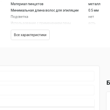
Материал пинцетов
металл
Минимальная длина волос для эпиляции
0.5 мм
Подсветка
нет
Использование с применением пены
есть
Особенности
Все характеристики
Насадки
для бритья,
В комплекте
щетка для о
Дополнительная информация
насадка для 
Б