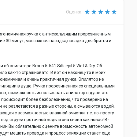
Оценка:
эргономичная ручка с антискользящим прорезиненным
ие 30 минут, массажная насадка,насадка для бритья и
б эпиляторе Braun 5-541 Silk-epil 5 Wet & Dry. Об
ло как-то страшновато. И вот он наконец-то в моих
гономичная и очень практичная ручка. Эпилятор не
 эпиляции в душе. Ручка прорезиненная со специальными
рых, возможность использовать эпилятор в душе-это
с происходит более безболезненно, что проверено на
и не разлетаются в разные стороны, а смываются водой.
ающая с возможностью влажной очистки, т.е. по-просту
под струей проточной воды и она снова как новая! В-
ании Вы обязательно оцените возможность автономной
 будут мешать провода и процесс эпиляции станет еще