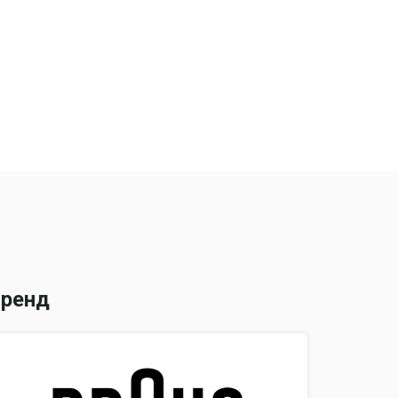
 массажер
чистки
контакта с кожей
ренд