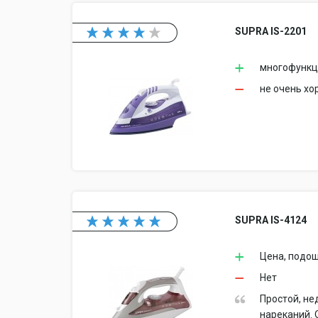
SUPRA IS-2201
многофункц
не очень хо
SUPRA IS-4124
Цена, подош
Нет
Простой, не
нареканий. 