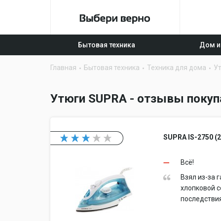
Бытовая техника
Дом и
Главная
Бытовая техника
Техника для дома
У
Утюги SUPRA - отзывы покуп
SUPRA IS-2750 (
Всё!
Взял из-за 
хлопковой с
последствия