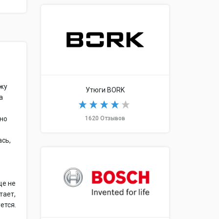
ажу
Утюги BORK
а
 но
1620 Отзывов
ась,
ще не
тает,
ется.