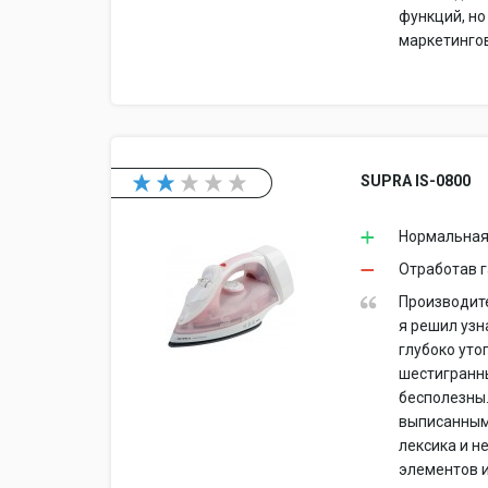
функций, но
маркетингов
SUPRA IS-0800
Нормальная 
Отработав г
Производит
я решил узн
глубоко уто
шестигранны
бесполезны.
выписанным 
лексика и н
элементов и