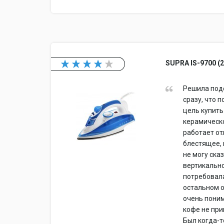
SUPRA IS-9700 (
Решила поде
сразу, что 
цель купить
керамическо
работает от
блестящее, 
не могу ска
вертикально
потребовала
остальном о
очень поним
кофе не прин
Был когда-т