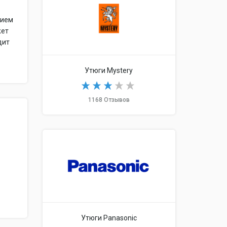
нием
жет
дит
Утюги Mystery
1168 Отзывов
Утюги Panasonic