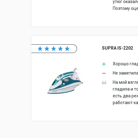
утюг оказал
Поэтому оце
SUPRA IS-2202
Хорошо глад
Не заметил
На мой взгл
гладила и т
есть два ре
работают ка