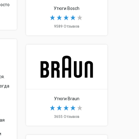
росто
Утюги Bosch
9589 Отзывов
ся.
Когда
о
Утюги Braun
,
3655 Отзывов
ная
и