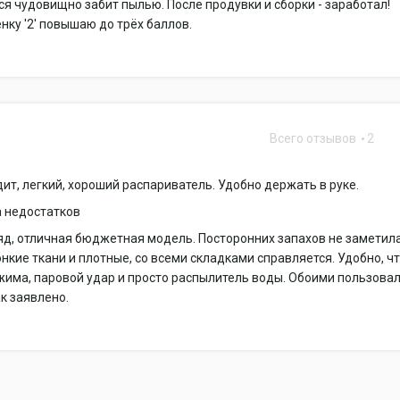
ся чудовищно забит пылью. После продувки и сборки - заработал!
нку '2' повышаю до трёх баллов.
Всего отзывов
2
ит, легкий, хороший распариватель. Удобно держать в руке.
а недостатков
яд, отличная бюджетная модель. Посторонних запахов не заметила
онкие ткани и плотные, со всеми складками справляется. Удобно, ч
жима, паровой удар и просто распылитель воды. Обоими пользовал
к заявлено.