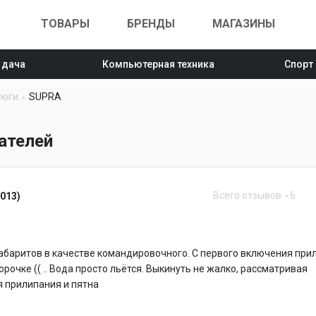
ТОВАРЫ
БРЕНДЫ
МАГАЗИНЫ
 дача
Компьютерная техника
Спорт
тюги
SUPRA
ателей
Всего отзывов
6
2013)
габаритов в качестве командировочного. С первого включения прил
орочке (( .. Вода просто льётся. Выкинуть не жалко, рассматривая
 прилипания и пятна