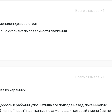
Всего отзывов
1
ионален,дешево стоит
рошо скользит по поверхности глажения
Всего отзывов
1
ва из керамики
дорогой и рабочий утюг. Купила его полгода назад, пока никаких
Отлично ''парит'' над тканью не хуже тефаля который у меня был но