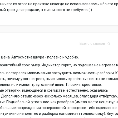
 ничего из этого на практике никогда не использовалось, ибо это п
ый трюк для продажи, в жизни этого не требуется ))
Всего отзывов
3
цена. Автосмотка шнура - полезно и удобно.
арантийный срок, умер. Индикатор горит, но подошва не нагревает
ель постарался максимально затруднить возможность разборки. 
ать, почему утюг не греет, выяснилось: крепёжные винты не тольк
плены, но и имеют треугольный шлиц. Плоские, крестовые,
е отвёртки, имеющиеся в хозяйстве, естественно, оказались
 Дополняю отзыв: через несколько месяцев, благодаря отвёрткам
из Поднебесной, утюг я кое-как разобрал (имела место нецензур
ебольшие повреждения поверхностей в процессе - ибо скрепление
нтуитивно непонятно и разборка напоминает головоломку). Внутр