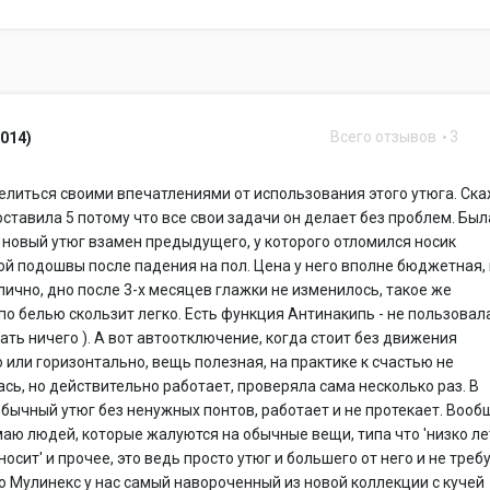
Всего отзывов
3
2014)
литься своими впечатлениями от использования этого утюга. Ск
поставила 5 потому что все свои задачи он делает без проблем. Был
 новый утюг взамен предыдущего, у которого отломился носик
й подошвы после падения на пол. Цена у него вполне бюджетная,
лично, дно после 3-х месяцев глажки не изменилось, такое же
по белью скользит легко. Есть функция Антинакипь - не пользовал
зать ничего ). А вот автоотключение, когда стоит без движения
 или горизонтально, вещь полезная, на практике к счастью не
сь, но действительно работает, проверяла сама несколько раз. В
бычный утюг без ненужных понтов, работает и не протекает. Вооб
аю людей, которые жалуются на обычные вещи, типа что 'низко ле
осит' и прочее, это ведь просто утюг и большего от него и не требу
о Мулинекс у нас самый навороченный из новой коллекции с кучей