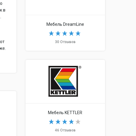
то
к в
.
Мебель DreamLine
тот
30 Отзывов
же.
Мебель KETTLER
46 Отзывов