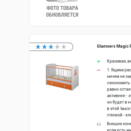
Glamvers Magic
Красивая, в
1. Ящики ра
ничем не за
сэкономить 
равно остае
активнее - 
он будет в н
в этой 'выс
стенкой - е
Внешне коне
если есть м