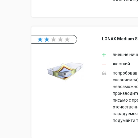
LONAX Medium S
внешне нич
жесткий
попробовав 
склоняемся)
невозможно
производите
письмо с пр
отечественн
нарадуемся.
подумайти т