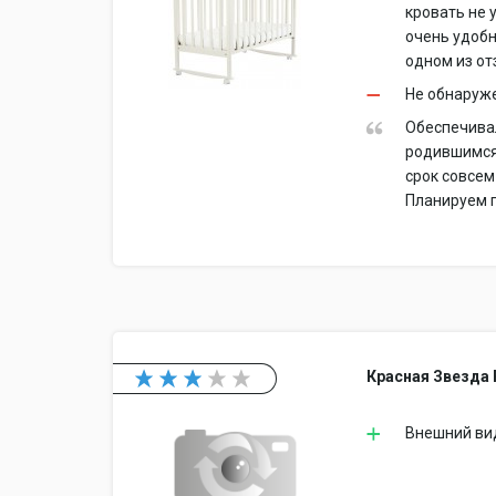
кровать не 
очень удобн
одном из от
Не обнаруж
Обеспечивал
родившимся 
срок совсем
Планируем п
Красная Звезда 
Внешний ви