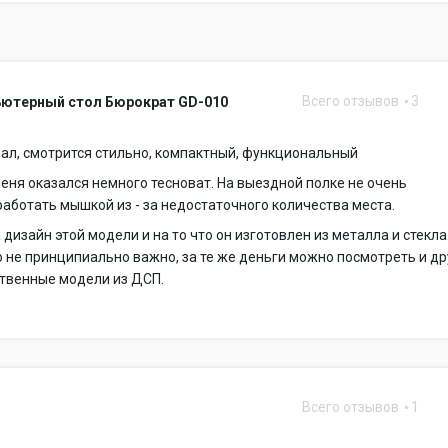
Всего отзывов
3
ютерный стол Бюрократ GD-010
ал, смотрится стильно, компактный, функциональный
еня оказался немного тесноват. На выездной полке не очень
аботать мышкой из - за недостаточного количества места.
а дизайн этой модели и на то что он изготовлен из металла и стекла
о не принципиально важно, за те же деньги можно посмотреть и др
ственные модели из ДСП.
Всего отзывов
1