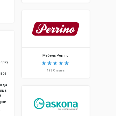
Мебель Perrino
верху
193 Отзыва
 все
огда
ница
й
рки.
,