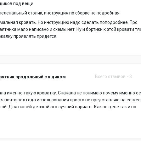
ящиков под вещи
еленальный столик, инструкция по сборке не подробная
мальная кровать. Но инструкцию надо сделать поподробнее. Про
аятника мало написано и схемы нет. Ну и бортики к этой кровати т
екалку проявлять придется.
Всего отзывов
3
5 маятник продольный с ящиком
ла именно такую кроватку. Сначала не понимаю почему именно ее
тя почти пол года использования просто не представляю на ее мес
гой. Для нашей детской это лучший вариант. Как по цене так и по