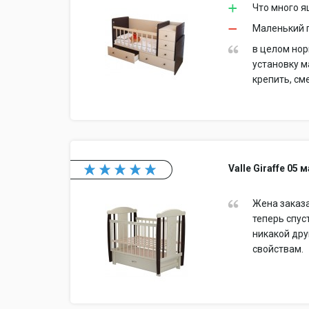
Что много 
Маленький п
в целом нор
установку м
крепить, см
Valle Giraffe 0
Жена заказа
теперь спус
никакой дру
свойствам.