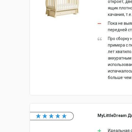
откроет, дв
ящик плотно
качания, т.е
Пока не выя
передней ст
Про сборку 
примера с п
лет хватило
аккуратным 
использован
испачкалось
больше чем 
MyLittleDream 
Идеальная с