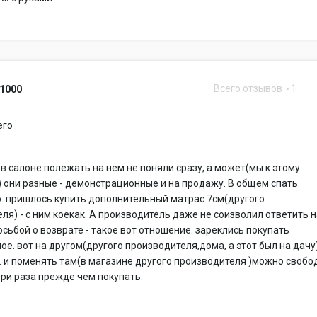
Всего отзывов
1
1000
его
в салоне полежать на нем не поняли сразу, а может(мы к этому
 они разные - демонстрационные и на продажу. В общем спать
. пришлось купить дополнительный матрас 7см(другого
ля) - с ним коекак. А производитель даже не соизволил ответить 
осьбой о возврате - такое вот отношение. зареклись покупать
ое. вот на другом(другого производителя,дома, а этот был на дачу)
 и поменять там(в магазине другого производителя )можно свобо
ри раза прежде чем покупать.