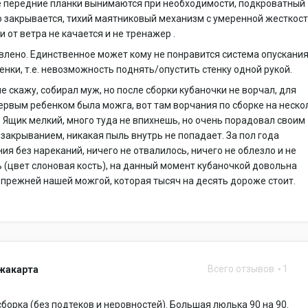
е передние планки вынимаются при необходимости, подкроватный
 закрывается, тихий маятниковый механизм с умеренной жесткос
.и от ветра не качается и не тренажер .
влено. Единственное может кому не понравится система опускани
енки, т.е. невозможность поднять/опустить стенку одной рукой.
не скажу, собирал муж, но после сборки кубаночки не ворчал, для
ервым ребенком была можга, вот там ворчания по сборке на неско
. Ящик мелкий, много туда не впихнешь, но очень порадовал своим
закрыванием, никакая пыль внутрь не попадает. За пол года
ия без нареканий, ничего не отвалилось, ничего не облезло и не
 (цвет слоновая кость), на данный момент кубаночкой довольна
прежней нашей можгой, которая тысяч на десять дороже стоит.
Всего отзывов
1
Джакарта
борка (без подтеков и неровностей). Большая люлька 90 на 90.