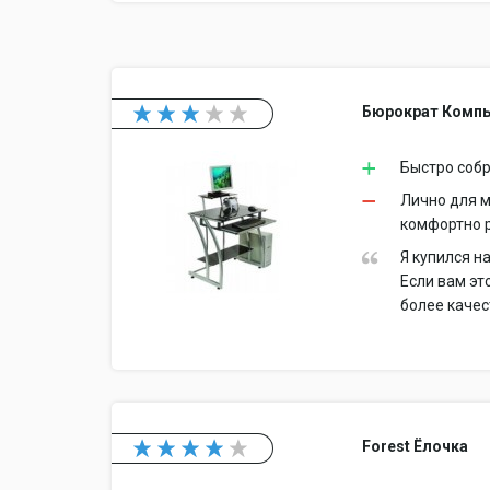
Бюрократ Компь
Быстро собр
Лично для м
комфортно р
Я купился н
Если вам эт
более каче
Forest Ёлочка