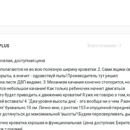
Всего отзывов
1
 PLUS
еселая, доступная цена
сполагаются не во всю полезную ширину кроватки. 2. Сами ящики с
крыты, а значит - здравствуй пыль! Производитель тут решил
на листе ДВП видимо. 3. Механизм качания конечно стопорится, но
тся небольшое качание! Как только ребеночек начнет двигаться
это будет приводить к движению кроватки! Я уже не говорю о том, к
ей вставать! 4. 'Два уровня высоты дна' - это вообще ни о чем. Раз
оте' буквально 10 см. Лично мне, с ростом 153 и опущенной передне
ле дотянуться до максимальной 'высоты'! Будем пересверливать ды
чно кроватка хорошая и функциональная. Цена доступная. Берите
уж с руками!