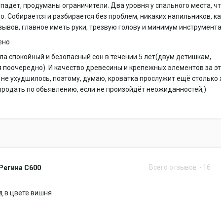
упадет, продуманы ограничители. Два уровня у спального места, ч
о. Собирается и разбирается без проблем, никаких напильников, ка
зывов, главное иметь руки, трезвую голову и минимум инструмента
ено
а спокойный и безопасный сон в течении 5 лет(двум детишкам,
поочередно). И качество древесины и крепежных элементов за э
 не ухудшилось, поэтому, думаю, кроватка прослужит ещё столько 
родать по обьявлению, если не произойдёт неожиданностей,)
Всего отзывов
16
Регина С600
д в цвете вишня