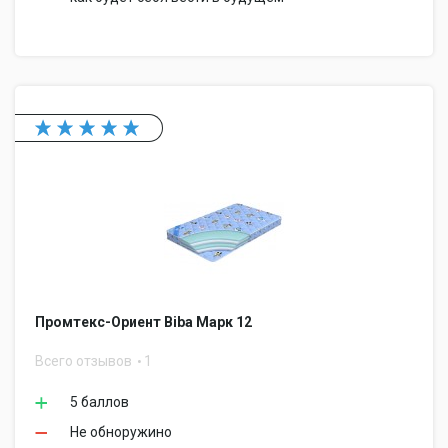
Промтекс-Ориент Biba Марк 12
Всего отзывов
1
5 баллов
Не обноружино