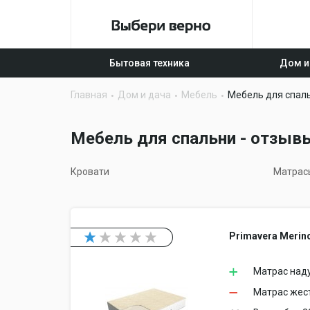
Бытовая техника
Дом и
Главная
Дом и дача
Мебель
Мебель для спал
Мебель для спальни - отзывы
Кровати
Матрас
Primavera Merin
Матрас наду
Матрас жест