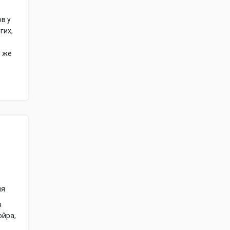
в у
гих,
й же
ия
я
ойра,