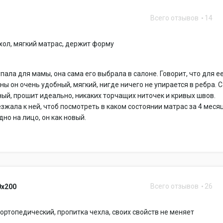
Всего отзывов
14
ол, мягкий матрас, держит форму
пала для мамы, она сама его выбрала в салоне. Говорит, что для е
ны он очень удобный, мягкий, нигде ничего не упирается в ребра. 
ый, прошит идеально, никаких торчащих ниточек и кривых швов.
зжала к ней, чтоб посмотреть в каком состоянии матрас за 4 меся
дно на лицо, он как новый.
Всего отзывов
26
0x200
 ортопедический, пропитка чехла, своих свойств не меняет