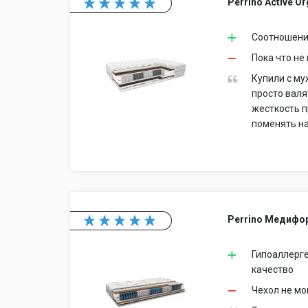
Perrino Active O
Соотношение
Пока что не
Купили с му
просто валя
жесткость п
поменять на
Perrino Медифо
Гипоаллерге
качество
Чехол не мо