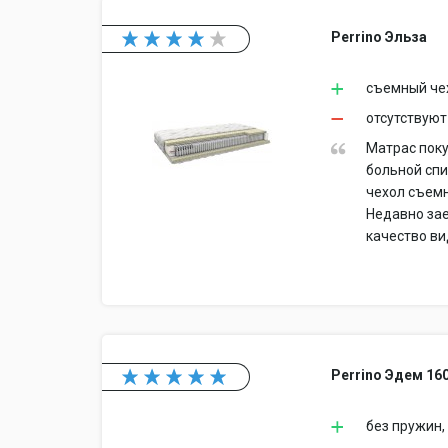
Perrino Эльза
съемный чех
отсутствуют
Матрас поку
больной спи
чехол съемн
Недавно зае
качество ви
Perrino Эдем 16
без пружин,