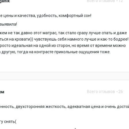
Всего отзывов
12
rganik
 цены и качества, удобность, комфортный сон!
 выявила!
жем не так давно этот матрас, так стало сразу лучше спать и даже
ться на кровати)) чувствуешь себя намного лучше и как-то бодрее!
росто идеальная на одной из сторон, но время от времени можно
 другую, тогда на контрасте прикольные ощущения тоже.
Всего отзывов
26
рм
нность, двухсторонняя жесткость, адекватная цена и очень дост
гу снять(