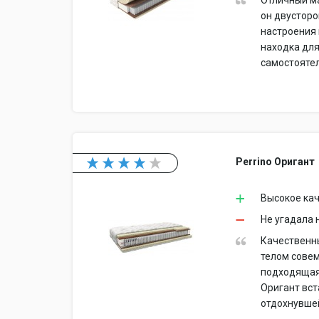
Отличный ма
он двусторо
настроения 
находка для
самостояте
Perrino Оригант
Высокое кач
Не угадала 
Качественны
телом совем
подходящая,
Оригант вст
отдохнувшей