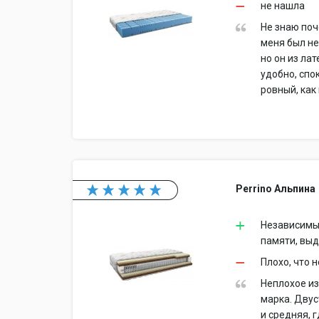
не нашла
Не знаю поч
меня был не
но он из ла
удобно, спо
ровный, как
Perrino Альпина
Независимы
памяти, выд
Плохо, что 
Неплохое из
марка. Двус
и средняя, 