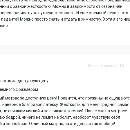
трас, спать на нем одно удовольствие. Мне особенно понравилось
нний с разной жёсткостью. Можно в зависимости от сезона или
переворачивать на нужную жесткость. И еще съемный чехол - это
 педанта!! Можно просто снять и отдать в химчистку. Хотя я его чи
льно.
Всего отзывов
16
ество за доступную цену
немного с размером
й матрас за доступную цену! Нравится, что пружины не ощущают
, наверное благодаря латексу. Жесткость для меня средняя самая
 не слишком мягкий и не слишком жесткий. После сна на матрасе
аю бодрой, ничего не ломит не болит, наоборот чувствую себя
 и полной сил. Отличный матрас, за эти деньги так вообще!