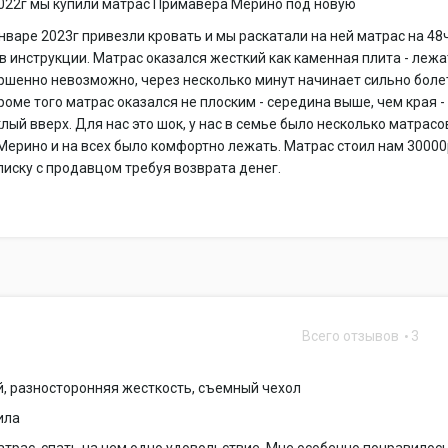
2022г мы купили матрас Примавера Мерино под новую
январе 2023г привезли кровать и мы раскатали на ней матрас на 48
 в инструкции. Матрас оказался жесткий как каменная плита - леж
ршенно невозможно, через несколько минут начинает сильно боле
роме того матрас оказался не плоским - середина выше, чем края -
уклый вверх. Для нас это шок, у нас в семье было несколько матрасо
ерино и на всех было комфортно лежать. Матрас стоил нам 30000
иску с продавцом требуя возврата денег.
Всего отзывов
3
1
, разносторонняя жесткость, съемный чехол
ила