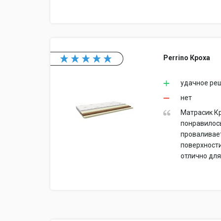
Perrino Кроха
удачное ре
нет
Матрасик Кр
понравилось
проваливает
поверхности
отлично для