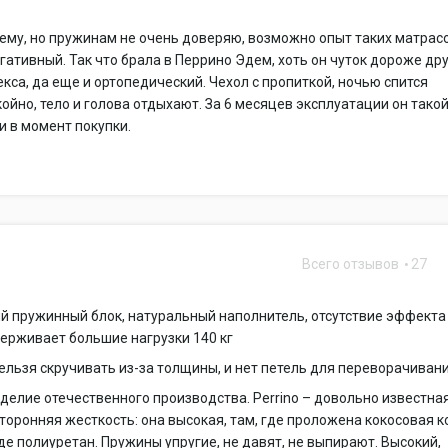
ему, но пружинам не очень доверяю, возможно опыт таких матрасо
гативный. Так что брала в Перрино Эдем, хоть он чуток дороже дру
текса, да еще и ортопедический. Чехол с пропиткой, ночью спится
койно, тело и голова отдыхают. За 6 месяцев эксплуатации он тако
 и в момент покупки.
Всего отзывов
27
й пружинный блок, натуральный наполнитель, отсутствие эффекта
ерживает большие нагрузки 140 кг
нельзя скручивать из-за толщины, и нет петель для переворачиван
делие отечественного производства. Perrino – довольно известна
торонняя жесткость: она высокая, там, где проложена кокосовая к
где полиуретан. Пружины упругие, не давят, не выпирают. Высокий,