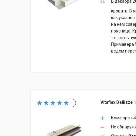
В декабре 
кровать. В 
как указано
на нем сове
поясница. К
т.е. он вып
Примавера М
ведем переп
Vitaflex Dellizze 
Комфортный
Не обнаруж