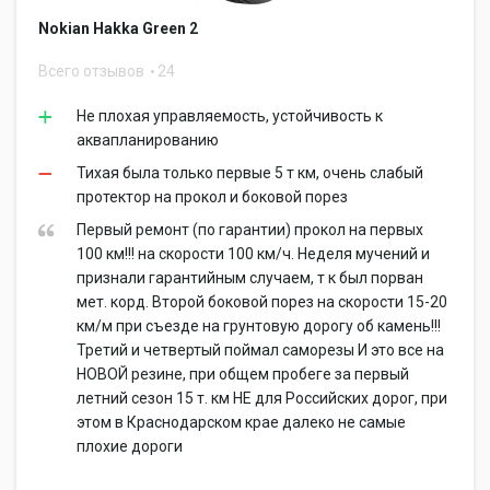
Nokian Hakka Green 2
Всего отзывов
24
Не плохая управляемость, устойчивость к
аквапланированию
Тихая была только первые 5 т км, очень слабый
протектор на прокол и боковой порез
Первый ремонт (по гарантии) прокол на первых
100 км!!! на скорости 100 км/ч. Неделя мучений и
признали гарантийным случаем, т к был порван
мет. корд. Второй боковой порез на скорости 15-20
км/м при съезде на грунтовую дорогу об камень!!!
Третий и четвертый поймал саморезы И это все на
НОВОЙ резине, при общем пробеге за первый
летний сезон 15 т. км НЕ для Российских дорог, при
этом в Краснодарском крае далеко не самые
плохие дороги