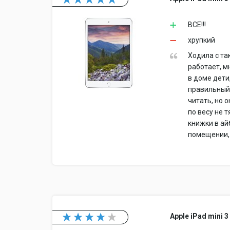
ВСЕ!!!
хрупкий
Ходила с та
работает, м
в доме дети
правильный 
читать, но 
по весу не 
книжки в ай
помещении, 
Apple iPad mini 3