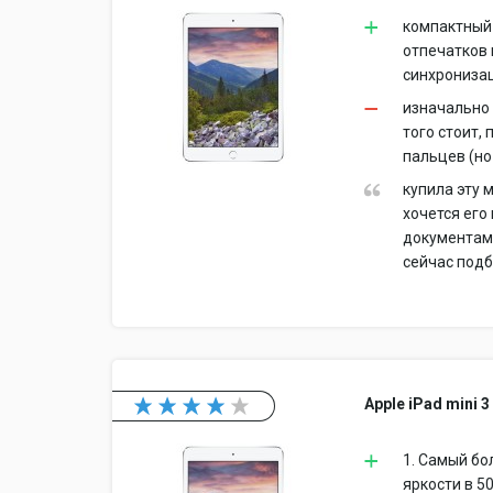
компактный 
отпечатков 
синхронизац
изначально 
того стоит, 
пальцев (но
купила эту 
хочется его
документами
сейчас подб
Apple iPad mini 3
1. Самый бо
яркости в 5