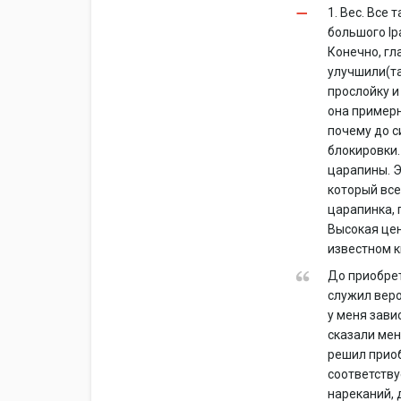
1. Вес. Все 
большого Ip
Конечно, гла
улучшили(та
прослойку и
она примерн
почему до с
блокировки.
царапины. Э
который все
царапинка, 
Высокая цен
известном к
До приобрет
служил веро
у меня зави
сказали мен
решил приоб
соответству
нареканий, 