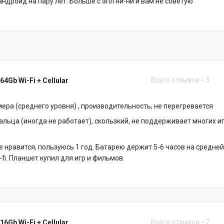
ндроид на пару лет. Больше с эпл ни-ни и вам не советую
Всего отзывов
3
 64Gb Wi-Fi + Cellular
мера (среднего уровня) , производительность, не перегревается
альца (иногда не работает), скользкий, не поддерживает многих иг
й
 нравится, пользуюсь 1 год. Батарею держит 5-6 часов на средне
-fi. Планшет купил для игр и фильмов.
Всего отзывов
2
 16Gb Wi-Fi + Cellular