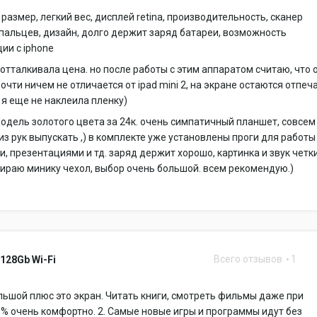
размер, легкий вес, дисплей retina, производительность, сканер
пальцев, дизайн, долго держит заряд батареи, возможность
ии с iphone
отталкивала цена. но после работы с этим аппаратом считаю, что 
почти ничем не отличается от ipad mini 2, на экране остаются отпеч
 я еще не наклеила пленку)
модель золотого цвета за 24к. очень симпатичный планшет, совсем
 из рук выпускать ,) в комплекте уже установлены проги для работы
, презентациями и тд. заряд держит хорошо, картинка и звук четк
ираю минику чехол, выбор очень большой. всем рекомендую.)
Всего отзывов
1
 128Gb Wi-Fi
льшой плюс это экран. Читать книги, смотреть фильмы даже при
0% очень комфортно. 2. Самые новые игры и программы идут без