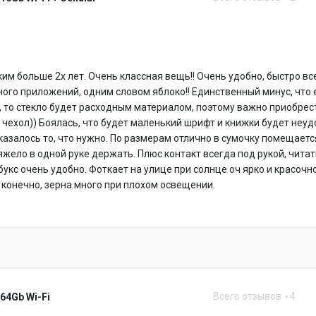
ким больше 2х лет. Очень классная вещь!! Очень удобно, быстро вс
ного приложений, одним словом яблоко!! Единственный минус, что 
, то стекло будет расходным материалом, поэтому важно приобрес
чехол)) Боялась, что будет маленький шрифт и книжки будет неу
оказалось то, что нужно. По размерам отлично в сумочку помещаетс
тяжело в одной руке держать. Плюс контакт всегда под рукой, чита
букс очень удобно. Фоткает на улице при солнце оч ярко и красочно
конечно, зерна много при плохом освещении.
Всего отзывов
4
 64Gb Wi-Fi