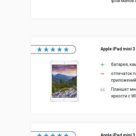
флагманов а
Apple iPad mini 3
батарея, ка
отпечаток п
приложени
Планшет мне
яркости с WI
Apple iPad mini 3