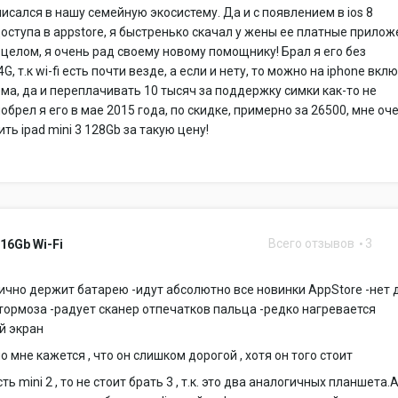
исался в нашу семейную экосистему. Да и с появлением в ios 8
оступа в appstore, я быстренько скачал у жены ее платные прило
и целом, я очень рад своему новому помощнику! Брал я его без
, т.к wi-fi есть почти везде, а если и нету, то можно на iphone вкл
а, да и переплачивать 10 тысяч за поддержку симки как-то не
иобрел я его в мае 2015 года, по скидке, примерно за 26500, мне оч
ть ipad mini 3 128Gb за такую цену!
Всего отзывов
3
 16Gb Wi-Fi
ично держит батарею -идут абсолютно все новинки AppStore -нет
тормоза -радует сканер отпечатков пальца -редко нагревается
й экран
о мне кажется , что он слишком дорогой , хотя он того стоит
сть mini 2 , то не стоит брать 3 , т.к. это два аналогичных планшета.