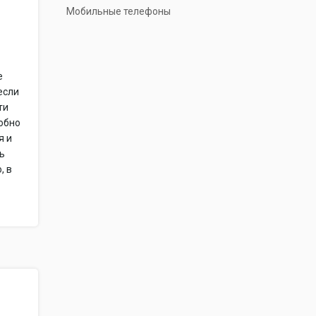
Мобильные телефоны
е
если
ти
добно
я и
ть
, в