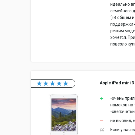
идеально вп
семейного д
:) В общем 
поддержки 4G
режим модем
хочется. Пр
повезло купи
Apple iPad mini 3
-очень прил
намеков на 
-свепхчетки
не выявил, н
Если у вас е