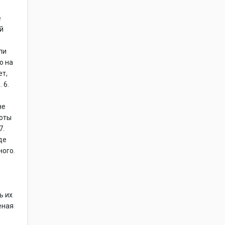
е
ой
ю
ли
о на
ет,
 6.
не
боты
7.
де
ного.
ь их
еная