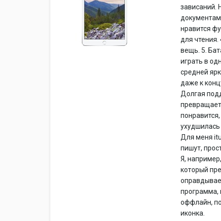
зависаний. 
документами
нравится фу
для чтения.
вещь. 5. Ба
играть в од
средней ярк
даже к конц
Долгая подд
превращаетс
понравится,
ухудшилась 
Для меня it
пишут, прос
Я, например
который пре
оправдывает
программа, 
оффлайн, по
иконка.