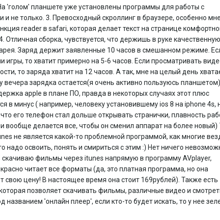
На 'голом' планшете уже установлены программы для работы с
 и не только. 3. Превосходный скроллинг в браузере, особенно мн
нкция reader в safari, которая делает текст на странице комфортн
 4. Отличная сборка, чувствуется, что держишь в руке качественну
тарея. Заряд держит заявленные 10 часов в смешанном режиме. Ес
ни игры, то хватит примерно на 5-6 часов. Если просматривать виде
ости, то заряда хватит на 12 часов. А так, мне на целый день хвата
у вечера зарядка остается(я очень активно пользуюсь планшетом).
ержка apple в плане ПО, правда в некоторых случаях этот плюс
я в минус ( например, человеку установившему ios 8 на iphone 4s, 
 что его телефон стал дольше открывать странички, плавность ра
и вообще делается все, чтобы он сменил аппарат на более новый) 
unes не является какой-то проблемной программой, как многие вез
то надо освоить, понять и смириться с этим :) Нет ничего невозмож
, скачиваю фильмы через itunes напрямую в программу AVplayer,
красно читает все форматы (да, это платная программа, но она
 свою цену! В настоящее время она стоит 169рублей). Также есть
которая позволяет скачивать фильмы, различные видео и смотрет
д названием 'онлайн плеер', если кто-то будет искать, то у нее зел