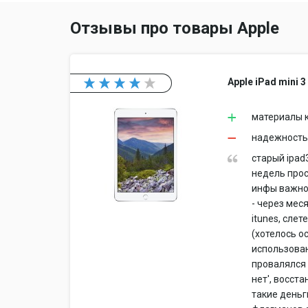
Отзывы про товары Apple
Apple iPad mini 3
материалы 
надежность,
старый ipad
недель прос
инфы важной
- через мес
itunes, сле
(хотелось о
использован
провалялся 
нет', восст
такие день