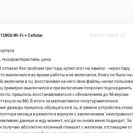
Всего отзывов
3
 128Gb Wi-Fi + Cellular
корпуса
 теххарактеристики, цена
3 отпахал без проблем три года, купил этот на замену - через пару
то выключился во время работы и не включался, благо не было на
, включили в сц. восстановил на него свои файлы, начал пользов
яц примерно выключился и при включении попросил подсоединить
тело по, пришлось восстанавливаться с обновлением до 9й версии
сттаться на 8й). В итоге за малоактивное полуторамесячное
ие дважды пришлось обращаться в сц, в замене устройства отказ
полтора месяца в ремонте и вернули с заключением 'неисправнос
анавливаю данные и жду момент, когда он снова меня подведет. За
ги получаю абсолютно косячный планшет с железом, отстающим от