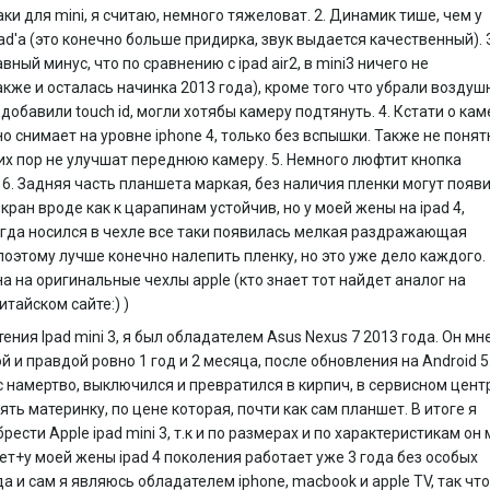
таки для mini, я считаю, немного тяжеловат. 2. Динамик тише, чем у
ad'a (это конечно больше придирка, звук выдается качественный). 
вный минус, что по сравнению с ipad air2, в mini3 ничего не
кже и осталась начинка 2013 года), кроме того что убрали возду
 добавили touch id, могли хотябы камеру подтянуть. 4. Кстати о кам
о снимает на уровне iphone 4, только без вспышки. Также не понят
их пор не улучшат переднюю камеру. 5. Немного люфтит кнопка
 6. Задняя часть планшета маркая, без наличия пленки могут появ
кран вроде как к царапинам устойчив, но у моей жены на ipad 4,
гда носился в чехле все таки появилась мелкая раздражающая
поэтому лучше конечно налепить пленку, но это уже дело каждого. 
а на оригинальные чехлы apple (кто знает тот найдет аналог на
итайском сайте:) )
ения Ipad mini 3, я был обладателем Asus Nexus 7 2013 года. Он мн
й и правдой ровно 1 год и 2 месяца, после обновления на Android 5.
с намертво, выключился и превратился в кирпич, в сервисном цент
ять материнку, по цене которая, почти как сам планшет. В итоге я
рести Apple ipad mini 3, т.к и по размерах и по характеристикам он
ет+у моей жены ipad 4 поколения работает уже 3 года без особых
да и сам я являюсь обладателем iphone, macbook и apple TV, так что