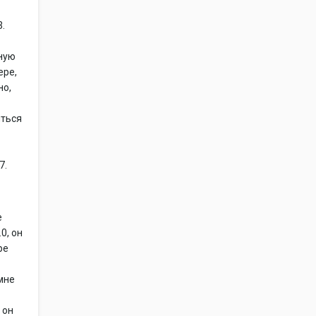
3.
шную
ере,
но,
иться
7.
е
0, он
ре
 мне
 он