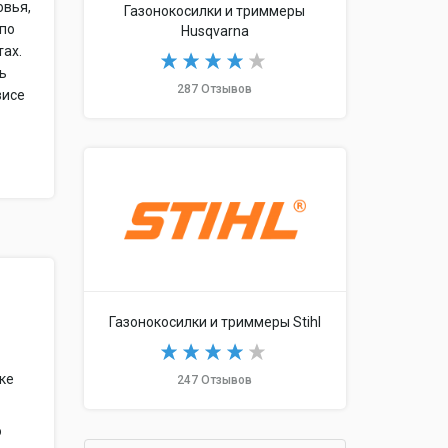
овья,
Газонокосилки и триммеры
 по
Husqvarna
тах.
ль
287 Отзывов
висе
ь
Газонокосилки и триммеры Stihl
чке
247 Отзывов
о