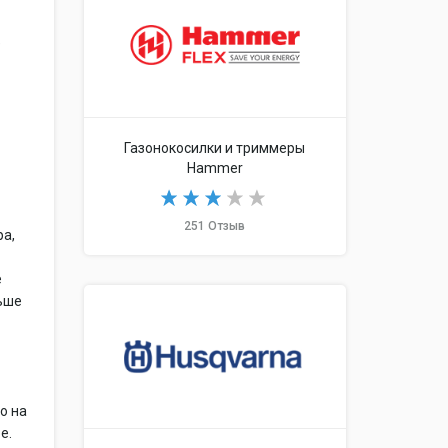
е
Газонокосилки и триммеры
Hammer
251 Отзыв
ра,
е
ьше
о на
е.