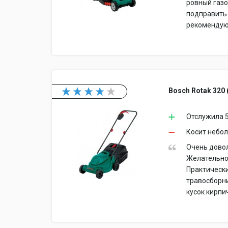
ровный газо
подправить 
рекомендую
Bosch Rotak 320 
Отслужила 5
Косит небол
Очень довол
Желательно 
Практически
травосборни
кусок кирпи