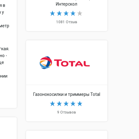
Интерскол
я в
 у
1081 Отзыв
аметр
гкая.
но -
це
янии
Газонокосилки и триммеры Total
9 Отзывов