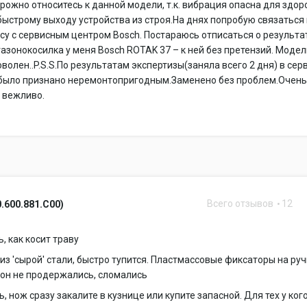
рожно относитесь к данной модели, т.к. вибрация опасна для здор
быстрому выходу устройства из строя.На днях попробую связаться
су с сервисным центром Bosch. Постараюсь отписаться о результа
, газонокосилка у меня Bosch ROTAK 37 – к ней без претензий. Моде
оволен..P.S.S.По результатам экспертизы(заняла всего 2 дня) в сер
 было признано неремонтопригодным.Заменено без проблем.Очен
 вежливо.
Всего отзывов
12
0.600.881.C00)
, как косит траву
из 'сырой' стали, быстро тупится. Пластмассовые фиксаторы на ру
зон не продержались, сломались
ь, нож сразу закалите в кузнице или купите запасной. Для тех у ког