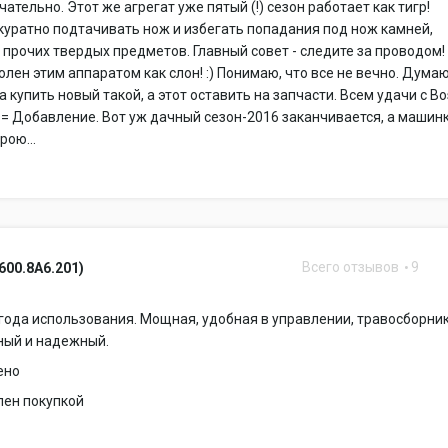
чательно. Этот же агрегат уже пятый (!) сезон работает как тигр!
ккуратно подтачивать нож и избегать попадания под нож камней,
 прочих твердых предметов. Главный совет - следите за проводом!
олен этим аппаратом как слон! :) Понимаю, что все не вечно. Думаю
а купить новый такой, а этот оставить на запчасти. Всем удачи с B
== Добавление. Вот уж дачный сезон-2016 заканчивается, а машин
рою...
Всего отзывов
9
600.8A6.201)
года использования. Мощная, удобная в управлении, травосборни
ный и надежный.
ено
лен покупкой