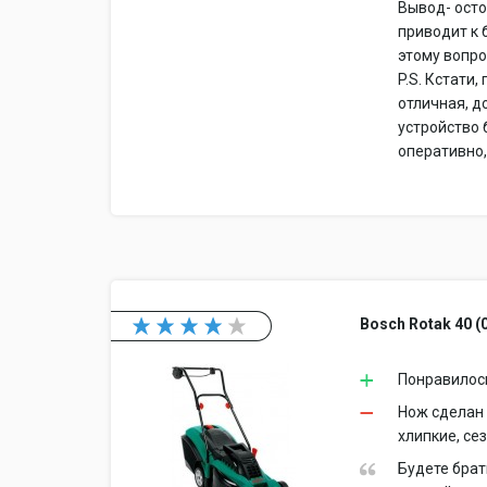
Вывод- осто
приводит к 
этому вопро
P.S. Кстати
отличная, д
устройство
оперативно,
Bosch Rotak 40 (
Понравилось
Нож сделан 
хлипкие, се
Будете брат