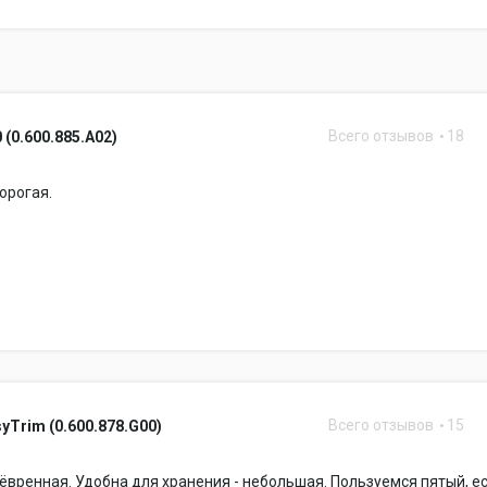
Всего отзывов
18
 (0.600.885.A02)
дорогая.
Всего отзывов
15
yTrim (0.600.878.G00)
ёвренная. Удобна для хранения - небольшая. Пользуемся пятый, е