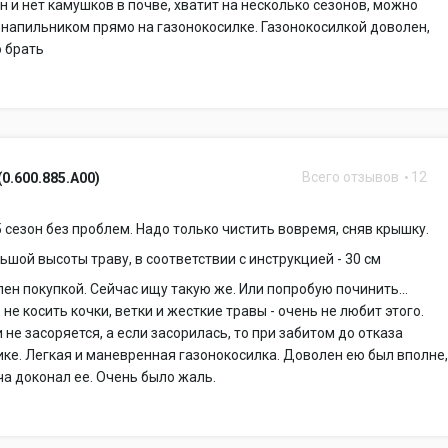
н и нет камушков в почве, хватит на несколько сезонов, можно
напильником прямо на газонокосилке. Газонокосилкой доволен,
 брать
Всего отзывов
12
(0.600.885.A00)
 сезон без проблем. Надо только чистить вовремя, сняв крышку.
ьшой высоты траву, в соответствии с инструкцией - 30 см
ен покупкой. Сейчас ищу такую же. Или попробую починить...
не косить кочки, ветки и жесткие травы - очень не любит этого.
 не засоряется, а если засорилась, то при забитом до отказа
ке. Легкая и маневренная газонокосилка. Доволен ею был вполне,
ча доконал ее. Очень было жаль.