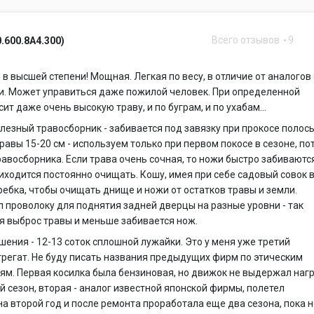
Всего отзывов
9
0.600.8A4.300)
в высшей степени! Мощная. Легкая по весу, в отличие от аналогов 
и. Может управиться даже пожилой человек. При определенной
ит даже очень высокую траву, и по буграм, и по ухабам...
лезный травосборник - забивается под завязку при прокосе полос
травы 15-20 см - используем только при первом покосе в сезоне, по
равосборника. Если трава очень сочная, то ножи быстро забиваютс
риходится постоянно очищать. Кошу, имея при себе садовый совок 
ребка, чтобы очищать днище и ножи от остатков травы и земли.
 проволоку для поднятия задней дверцы на разные уровни - так
я выброс травы и меньше забивается нож.
ения - 12-13 соток сплошной лужайки. Это у меня уже третий
регат. Не буду писать названия предыдущих фирм по этическим
м. Первая косилка была бензиновая, но движок не выдержал наг
й сезон, вторая - аналог известной японской фирмы, полетел
а второй год и после ремонта проработала еще два сезона, пока 