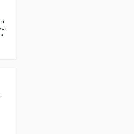
 в
osch
ка
к