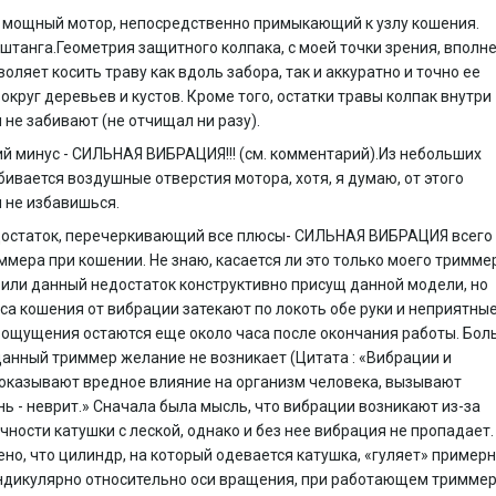
 мощный мотор, непосредственно примыкающий к узлу кошения.
танга.Геометрия защитного колпака, с моей точки зрения, вполн
воляет косить траву как вдоль забора, так и аккуратно и точно ее
округ деревьев и кустов. Кроме того, остатки травы колпак внутри
 не забивают (не отчищал ни разу).
 минус - СИЛЬНАЯ ВИБРАЦИЯ!!! (см. комментарий).Из небольших
бивается воздушные отверстия мотора, хотя, я думаю, от этого
 не избавишься.
достаток, перечеркивающий все плюсы- СИЛЬНАЯ ВИБРАЦИЯ всего
ммера при кошении. Не знаю, касается ли это только моего тримме
 или данный недостаток конструктивно присущ данной модели, но
са кошения от вибрации затекают по локоть обе руки и неприятны
 ощущения остаются еще около часа после окончания работы. Бол
данный триммер желание не возникает (Цитата : «Вибрации и
 оказывают вредное влияние на организм человека, вызывают
ь - неврит.» Сначала была мысль, что вибрации возникают из-за
ности катушки с леской, однако и без нее вибрация не пропадает.
но, что цилиндр, на который одевается катушка, «гуляет» примерн
ендикулярно относительно оси вращения, при работающем триммер