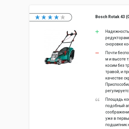
Bosch Rotak 43 (
Надежность 
редукторам
сноровке кос
Почти беспо
м и высоте 
косим без т
травой, и п
качестве ск
Приспособил
регулируетс
Площадь кош
подобный аг
соображения
уже в первы
подшипник н