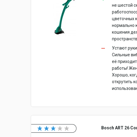
не шестой с
работоспосо
цветочных к
нормально к
кошения дел
пространств
Устают руки
Сильные виб
её приходит
работы! Жен
Хорошо, ког
открутить к
использован
Bosch ART 26 Co