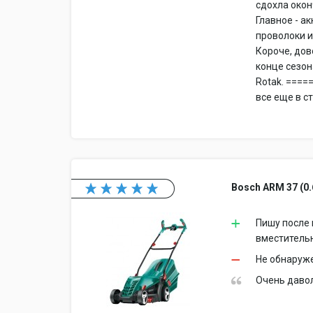
сдохла окон
Главное - а
проволоки и
Короче, дов
конце сезон
Rotak. ====
все еще в ст
Bosch ARM 37 (0.
Пишу после 
вместитель
Не обнаруж
Очень даво