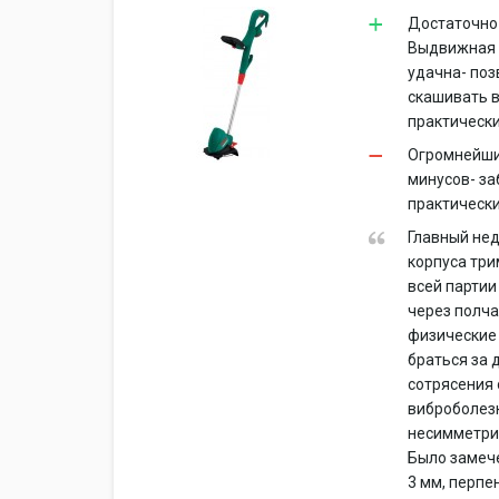
Достаточно
Выдвижная ш
удачна- поз
скашивать в
практически
Огромнейший
минусов- за
практически
Главный не
корпуса три
всей партии
через полча
физические
браться за 
сотрясения
виброболезн
несимметрич
Было замече
3 мм, перп