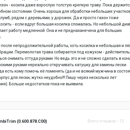
езон - косила даже взрослую толстую крепкую траву. Пока держитс
бном состоянии. Очень хороша для обработки небольших участков
лумб, рядом с деревьями, у дорожек. Да и просто газон тоже
осить - если вдруг большая косилка сломалась. Но небольшой ди
ает работу медленной. Она и не предназанечена для больших
.
 после непродолжительной работы, хоть косилка и небольшая и лё
рации. Перемолотая трава собирается под кожухом - действитель
ься снимать оттуда руками. Но ведь это и не сложно сделать в кон
скими руками нереально откручивать катушку для замены лески.
да есть кому помочь её поменять (да и не всякий мужчина в состо
орпус для лески, жутко неудобно!!! Пишу через несколько лет
ия). Больше недостатков пока не выявила.
Всего отзывов
15
mbiTrim (0.600.878.C00)