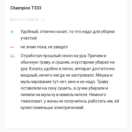
Champion T333
Всего отзывов
2
Удобный, отлично косит, то что надо для уборки
участка!
не знаю пока, не увидел
Отработал прошлый сезон на ура. Причем и
обычную траву, и сушняк, и кустарник убирал на
ура. Косить удобно и легко, аппарат достаточно
мощный, ничего нигде не застревало. Мешка и
мульчирования тут нет, мне и не надо. Траву
оставляли на сену сушить, а сучки убирали и
пилили на мульчу в измельчителе. Немного
тяжеловат, у жены не получилось работать им, ей
купил поменьше электрический.