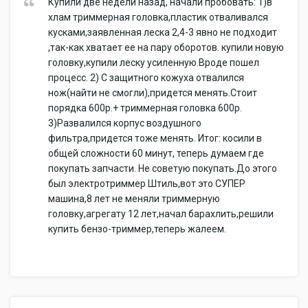
Купили две недели назад, начали пробовать: 1)в
хлам триммерная головка,пластик отваливался
кусками,заявленная леска 2,4-3 явно не подходит
,так-как хватает ее на пару оборотов. купили новую
головку,купили леску усиленную.Вроде пошел
процесс. 2) С защитного кожуха отвалился
нож(найти не смогли),придется менять.Стоит
порядка 600р.+ триммерная головка 600р.
3)Развалился корпус воздушного
фильтра,придется тоже менять. Итог: косили в
общей сложности 60 минут, теперь думаем где
покупать запчасти. Не советую покупать.До этого
был электротриммер Штиль,вот это СУПЕР
машина,8 лет не меняли триммерную
головку,агрегату 12 лет,начал барахлить,решили
купить бензо-триммер,теперь жалеем.