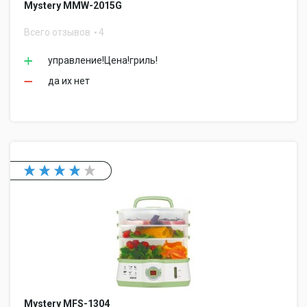
Mystery MMW-2015G
Всего отзывов
4
управление!Цена!гриль!
да их нет
Mystery MFS-1304