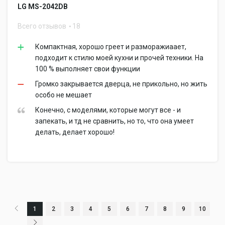
LG MS-2042DB
Всего отзывов
18
Компактная, хорошо греет и разморажиаает,
подходит к стилю моей кухни и прочей техники. На
100 % выполняет свои функции
Громко закрывается дверца, не прикольно, но жить
особо не мешает
Конечно, с моделями, которые могут все - и
запекать, и тд не сравнить, но то, что она умеет
делать, делает хорошо!
1
2
3
4
5
6
7
8
9
10