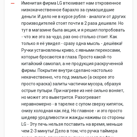
Именитая фирма LG втюхивает нам откровенное
низкокачественное барахло за сумасшедшие
деньги. И дело не в курсе рубля - аналоги от других
производителей стоят почти в 2 раза дешевле. Но
тут в магазине была акция, и я решил попробовать
- что же это за чудо, раз оно столько стоит. Как
только я её увидел - сразу одна мысль - дешёвка!
Ручки установлены криво, с явными перекосами,
которые бросаются в глаза. Просто какой-то
китайский самопал, а не продукция раскрученной
фирмы. Покрытие внутри сделано настолько
некачественно, что под эмалью (а скорее это
просто краска) залиты частички мусора, образуя
острые пупыри. При нагреве из неё сильно воняет,
но может это выветрится. Разогревает
неравномерно - в тарелке с супом сверху кипяток,
снизу холодная как лёд. Но главное - и это просто
шедевр уродливости и жажды наживы со стороны
LG - Эту печь нельзя поставить на время, меньше
чем 2-3 минуты! Дело в том, что ручка таймера