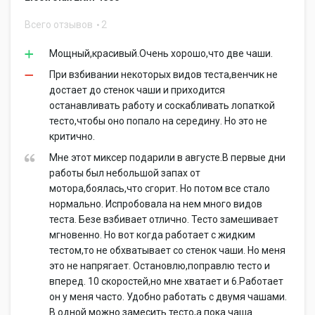
Всего отзывов
2
Мощный,красивый.Очень хорошо,что две чаши.
При взбивании некоторых видов теста,венчик не
достает до стенок чаши и приходится
останавливать работу и соскабливать лопаткой
тесто,чтобы оно попало на середину. Но это не
критично.
Мне этот миксер подарили в августе.В первые дни
работы был небольшой запах от
мотора,боялась,что сгорит. Но потом все стало
нормально. Испробовала на нем много видов
теста. Безе взбивает отлично. Тесто замешивает
мгновенно. Но вот когда работает с жидким
тестом,то не обхватывает со стенок чаши. Но меня
это не напрягает. Остановлю,поправлю тесто и
вперед. 10 скоростей,но мне хватает и 6.Работает
он у меня часто. Удобно работать с двумя чашами.
В одной можно замесить тесто,а пока чаша