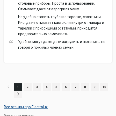
столовые приборы. Проста в использовании.
Отмывает даже от аэрогриля чашу.
Не удобно ставить глубокие тарелки, салатники.
Иногда не отмывает кастрюли внутри от навара и
тарелки с присохшими остатками, приходится
предварительно замачивать.
Удобно, могут даже дети загрузить и включить, не
говоря о пожилых членах семьи.
1
2
3
4
5
6
7
8
9
10
Все отзывы про Electrolux