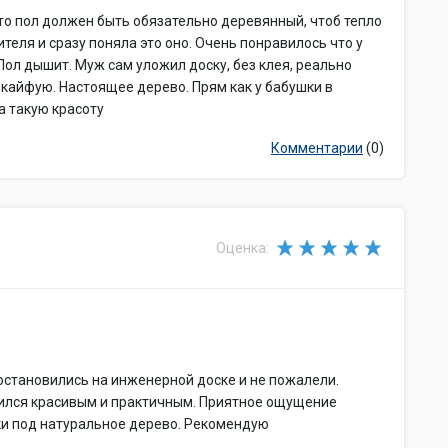
то пол должен быть обязательно деревянный, чтоб тепло
ителя и сразу поняла это оно. Очень понравилось что у
Пол дышит. Муж сам уложил доску, без клея, реально
 кайфую. Настоящее дерево. Прям как у бабушки в
а такую красоту
Комментарии
(0)
Оценка:
остановились на инженерной доске и не пожалели.
чился красивым и практичным. Приятное ощущение
ски под натуральное дерево. Рекомендую