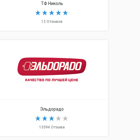
ТФ Николь
12 Отзывов
Часовой ломбард П
Эльдорадо
13394 Отзыва