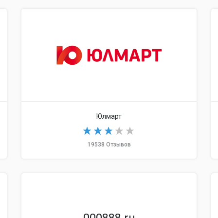
Ювелироч
Юлмарт
19538 Отзывов
Ютинет