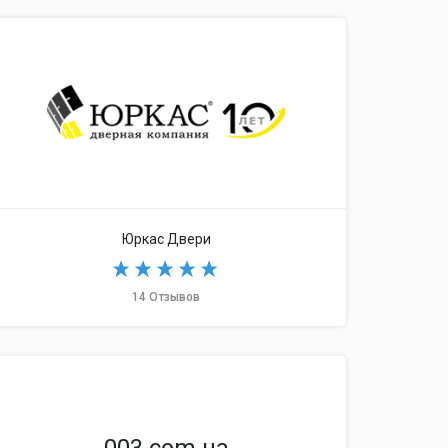
ка
Юлмарт
Юркас Двери
14 Отзывов
000888.ru