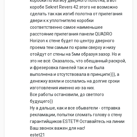
коробки по изгибу дверного полотна, а вот
коробе Sekret Revers 42 этого не возможно
сделать так как изгиб полотна от прилегания
двери к к уплотнителю коробки
соответственно самое наименьшее
расстояние прилегания панели QUADRO
Horizon к стене будет по центру дверного
проема тем самым по краям сверху и низу
отойдут от стены на 5мм образуя зазор. Но и
это не всё. Оказалось, что обещанный раскрой,
и фрезеровка панелей так и не была
выполнена и отсутствовала в принципе))), а
денежку взяли и сослались на долгие сроки
изготовления именно из-за них.
Все работы остановили, до светлого
будущего))
Ну а дальше, как и все обыватели - отправка
рекламации, попытки сломать голову о стену
гарантийщиков ESTET!!! Оставайтесь на линии
Ваш звонок важен для нас!
estet21