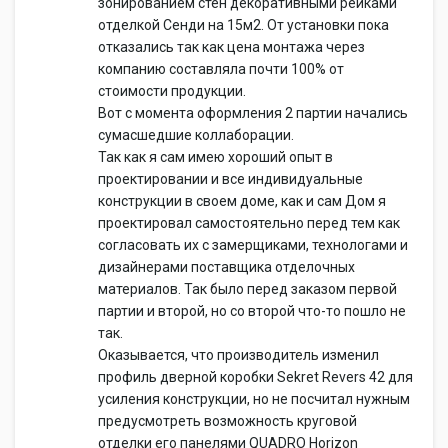
зонированием стен декоративными рейками
отделкой Сенди на 15м2. От установки пока
отказались так как цена монтажа через
компанию составляла почти 100% от
стоимости продукции.
Вот с момента оформления 2 партии начались
сумасшедшие коллаборации.
Так как я сам имею хороший опыт в
проектировании и все индивидуальные
конструкции в своем доме, как и сам Дом я
проектировал самостоятельно перед тем как
согласовать их с замерщиками, технологами и
дизайнерами поставщика отделочных
материалов. Так было перед заказом первой
партии и второй, но со второй что-то пошло не
так.
Оказывается, что производитель изменил
профиль дверной коробки Sekret Revers 42 для
усиления конструкции, но не посчитал нужным
предусмотреть возможность круговой
отделки его панелями QUADRO Horizon