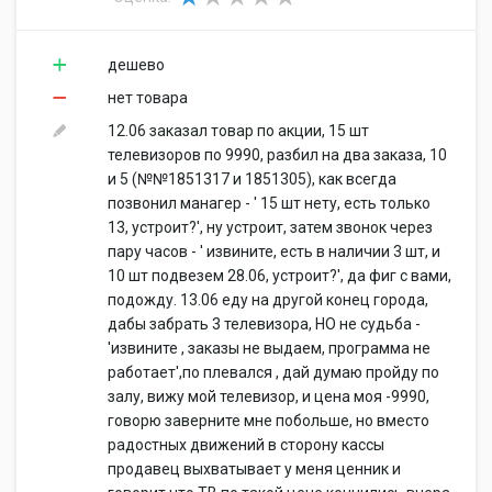
дешево
нет товара
12.06 заказал товар по акции, 15 шт
телевизоров по 9990, разбил на два заказа, 10
и 5 (№№1851317 и 1851305), как всегда
позвонил манагер - ' 15 шт нету, есть только
13, устроит?', ну устроит, затем звонок через
пару часов - ' извините, есть в наличии 3 шт, и
10 шт подвезем 28.06, устроит?', да фиг с вами,
подожду. 13.06 еду на другой конец города,
дабы забрать 3 телевизора, НО не судьба -
'извините , заказы не выдаем, программа не
работает',по плевался , дай думаю пройду по
залу, вижу мой телевизор, и цена моя -9990,
говорю заверните мне побольше, но вместо
радостных движений в сторону кассы
продавец выхватывает у меня ценник и