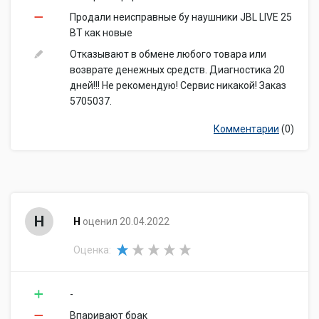
RBT.ru занял первое место среди онлайн-магазинов по
Продали неисправные бу наушники JBL LIVE 25
мнению журнала «Деловой квартал» в Челябинске. По
BT как новые
данным внутреннего исследования компании количество
посетителей наших салонов за последний год превысило 10
Отказывают в обмене любого товара или
млн. человек. Мы открыты для покупателя. На сайте вы
возврате денежных средств. Диагностика 20
увидите реальную стоимость товара и точную дату доставки.
дней!!! Не рекомендую! Сервис никакой! Заказ
На rbt.ru в разделе «Магазины» указаны адреса
5705037.
гипермаркетов и номера телефонов директоров и
управляющих салонов.
Комментарии
(0)
Н
Н
оценил 20.04.2022
Оценка:
-
Впаривают брак