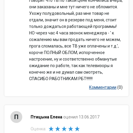
говорит что ТВ по такой цене кончились вчера,
они заказаны и мне тут ничего не обломится.
Ухожу полудовольный, раз мне товар не
отдали, значит он в резерве под меня, стоит
только дождаться работающей программы!
НО через час 4 часа звонок менеджера - ' к
сожалению мы вам продать ничего не можем,
прога сломалась, все ТВ уже оплачены и т.д.',
короче ПОЛНЫЙ ОБЛОМ, испорченное
настроение, ну и соответственно обманутые
ожидание по работе, так как телевизоры я
конечно же и не думал сам смотреть,
СПАСИБО РАБОТНИКАМ РБТ!!!!!!!
Комментарии
(0)
П
Птицына Елена
оценил 13.06.2017
Оценка: