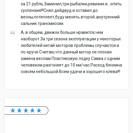
за 21 рубль.Заменил,три рыбалки,ревизия и...опять
суспензия!!!Снял дейдвуд и оставил до
весны,потеплеет,буду менять второй ,внутренний
сальник трансмиссии.
А, в общем, движок больше нравится,чем
наоборот.За три сезона эксплуатации у некоторых
любителей китай-моторов проблемы случаются и
по-круче.Считаю,что данный мотор не плохая
замена веслам.Пластиковую лодку Савва с одним
человеком разгоняет до 10 км/час.Расход бензина
совсем небольшой.Всем удачи и хорошего клева!!!