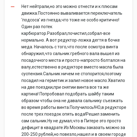
Нет нейтрали,но это можно отнести и к плюсам
движка.Постоянно вываливается переключатель
'подсоса' из гнезда,что тоже не особо критично!
Один раз потек
карбюратор.Разобрал,почистил,собрал-все
нормально. А вот редуктор-ложка дегтя в бочке
меда. Началось с того,что после осмотра винта
обнаружил,что сальник гребного вала вышел из
посадочного места и просто-напросто болтался на
валу,естественно в редукторе вместо масла была
суспензия.Сальник ничем не стопорится,поэтому
посадил на герметик и залил новое масло.Хватило
на две поездки,при снятии винта все та же
картина! Попробовал подобрать шайбу таким
образом чтобы она не давала сальнику съезжать
во время работы винта.Получилось!НО,в редукторе
после трех поездок опять вода!Решил заменить
сам сальник.Ну не думал,что в Питере это просто
дефицит в квадрате.Из Москвы заказать можно за
200-250 рублей,но повезло,нашел и в своем городе