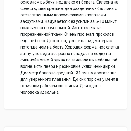
основном рыбачу, недалеко от берега. Склеена на
совесть, швы крепкие, два раздельных баллона с
отечественными классическими клапанами
закрутками. Надувается без усилий за 5-10 минут
ножным насосом-помпой. Изготовлена из
прорезиненной ткани. Очень прочная, проколов
еще не было. Дно не надувное на вид материал
потолще чем на борту. Хорошая форма, нос слегка
загнут, но вода все равно попадает в лодку на
сильной волне. Ходкая по течению и к небольшой
волне. Есть леера и резиновые уключины-дырки.
Диаметр баллона средний - 31 см, но достаточно
для уверенного плавания. До сих пор она у меня в
отличном рабочем состоянии. Для одного
человека идеальна.