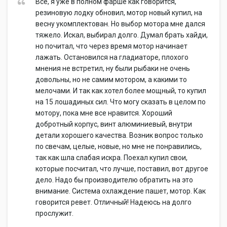
Все, я уже в полном фарше как говорится,
резиновую лодку обновил, мотор новый купил, на
весну укомплектован. Но выбор мотора мне дался
тяжело. Искал, выбирал долго. Думал брать хайди,
но почитал, что через время мотор начинает
лажать. Остановился на гладиаторе, плохого
мнения не встретил, ну были рыбаки не очень
довольны, но не самим мотором, а какими то
мелочами. И так как хотел более мощный, то купил
на 15 лошадиных сил. Что могу сказать в целом по
мотору, пока мне все нравится. Хороший
добротный корпус, винт алюминиевый, внутри
детали хорошего качества. Возник вопрос только
по свечам, целые, новые, но мне не понравились,
так как шла слабая искра. Поехал купил свои,
которые посчитал, что лучше, поставил, вот другое
дело. Надо бы производителю обратить на это
внимание. Система охлаждение пашет, мотор. Как
говорится ревет. Отличный! Надеюсь на долго
прослужит.