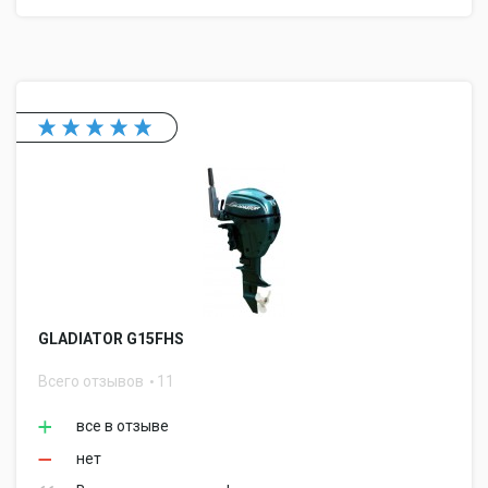
GLADIATOR G15FHS
Всего отзывов
11
все в отзыве
нет