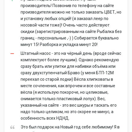
производитель! Позвонив по телефону на сайте
производителя можно не только заказать ЦВЕТ, но
и установку любых опций! (я заказал леер по
носовой части тоже)! Очень часто действуют
скидки (зарегистрированным на сайте Рыбалка без
границ - персональные ,-) ) Собирается буквально
минут 15! Разборка и укладка минут 20!
Штатный насос - это на чёрный день (вроде сейчас
комплектуют более лучшим). Однако рекомендую
сразу брать или улитки для набивки объёма или
сразу двухступенчатый Браво (у меня БТП-12М
переехал со старой лодки) Вёсла хлипковаты в
месте сочленения, как впрочем и все составные
вёсла (я использую покороче, но целиковые,
снимается только пластиковый лопух). Вес,
указанный на сайте - это вес шкуры и таскать его
надо только целиком, но это скорее не минус, а
особенность всех НДНД.
Это был подарок на Новый год себе любимому! Я в