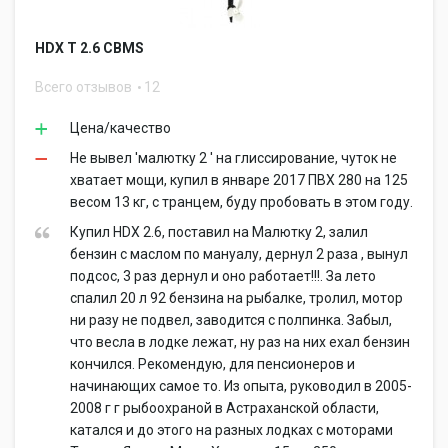
HDX T 2.6 CBMS
Всего отзывов
12
Цена/качество
Не вывел 'малютку 2 ' на глиссирование, чуток не
хватает мощи, купил в январе 2017 ПВХ 280 на 125
весом 13 кг, с транцем, буду пробовать в этом году.
Купил HDX 2.6, поставил на Малютку 2, залил
бензин с маслом по мануалу, дернул 2 раза , вынул
подсос, 3 раз дернул и оно работает!!!. За лето
спалил 20 л 92 бензина на рыбалке, тролил, мотор
ни разу не подвел, заводится с полпинка. Забыл,
что весла в лодке лежат, ну раз на них ехал бензин
кончился. Рекомендую, для пенсионеров и
начинающих самое то. Из опыта, руководил в 2005-
2008 г г рыбоохраной в Астраханской области,
катался и до этого на разных лодках с моторами