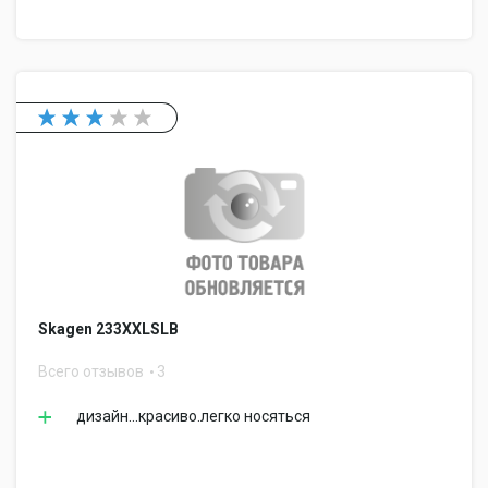
Skagen 233XXLSLB
Всего отзывов
3
дизайн...красиво.легко носяться