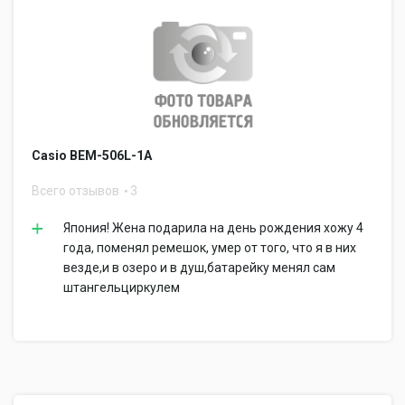
Casio BEM-506L-1A
Всего отзывов
3
Япония! Жена подарила на день рождения хожу 4
года, поменял ремешок, умер от того, что я в них
везде,и в озеро и в душ,батарейку менял сам
штангельциркулем