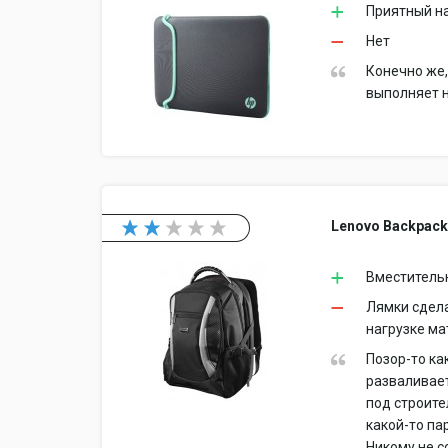
Приятный на
Нет
Конечно же,
выполняет 
Lenovo Backpack
Вместитель
Лямки сдела
нагрузке ма
Позор-то ка
разваливает
под строите
какой-то па
Никому не с