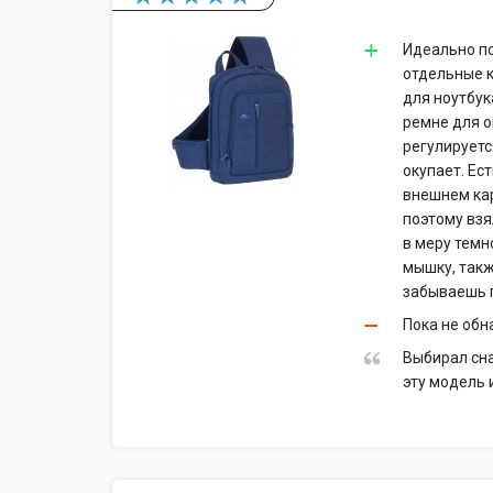
Идеально по
отдельные к
для ноутбук
ремне для о
регулируетс
окупает. Ес
внешнем кар
поэтому взя
в меру темн
мышку, такж
забываешь п
Пока не об
Выбирал сна
эту модель 