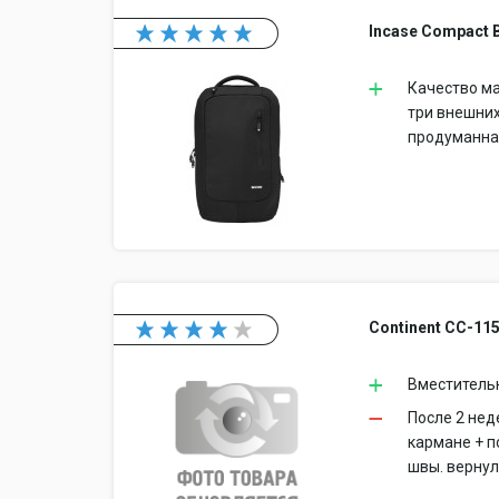
Incase Compact 
Качество ма
три внешних
продуманная
Continent CC-11
Вместительн
После 2 не
кармане + п
швы. вернул