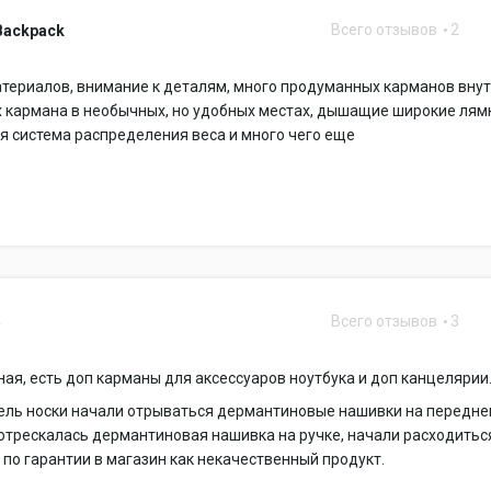
Всего отзывов
2
Backpack
териалов, внимание к деталям, много продуманных карманов внут
 кармана в необычных, но удобных местах, дышащие широкие лям
 система распределения веса и много чего еще
Всего отзывов
3
5
ая, есть доп карманы для аксессуаров ноутбука и доп канцелярии
дель носки начали отрываться дермантиновые нашивки на передн
отрескалась дермантиновая нашивка на ручке, начали расходитьс
 по гарантии в магазин как некачественный продукт.