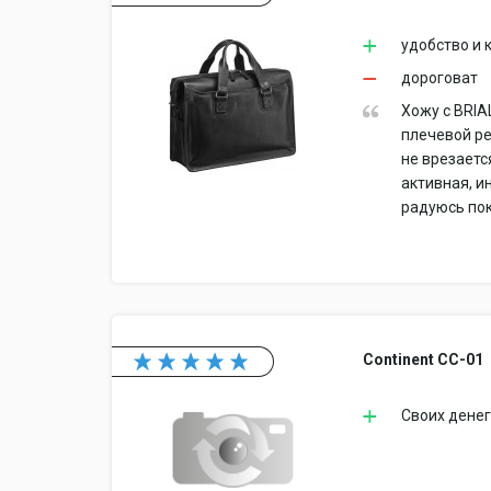
удобство и 
дороговат
Хожу с BRIA
плечевой ре
не врезаетс
активная, и
радуюсь по
Continent CC-01
Своих денег