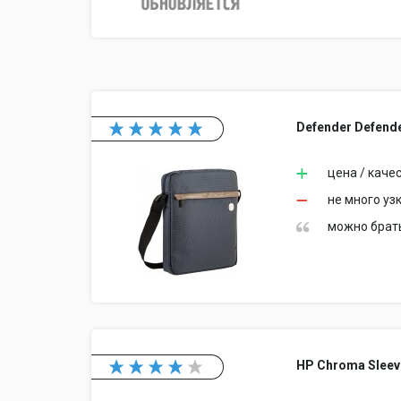
Defender Defende
цена / каче
не много узк
можно брать
HP Chroma Sleev