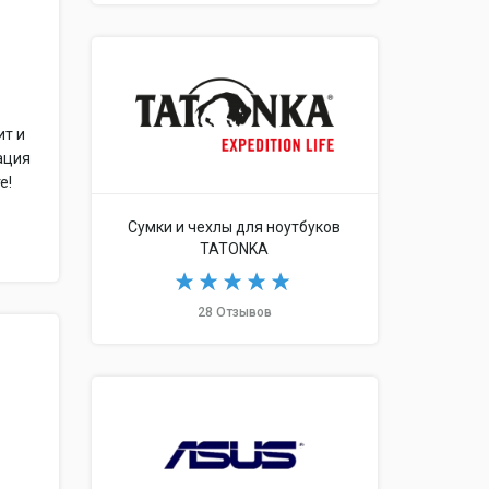
ит и
тация
е!
Сумки и чехлы для ноутбуков
TATONKA
28 Отзывов