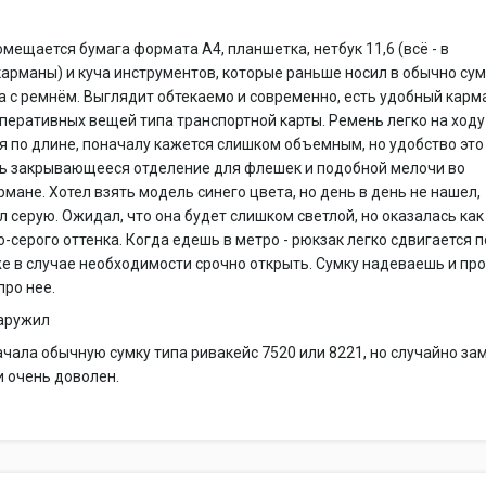
мещается бумага формата А4, планшетка, нетбук 11,6 (всё - в
арманы) и куча инструментов, которые раньше носил в обычно су
а с ремнём. Выглядит обтекаемо и современно, есть удобный карм
перативных вещей типа транспортной карты. Ремень легко на ходу
я по длине, поначалу кажется слишком объемным, но удобство это
ть закрывающееся отделение для флешек и подобной мелочи во
мане. Хотел взять модель синего цвета, но день в день не нашел,
л серую. Ожидал, что она будет слишком светлой, но оказалась как
о-серого оттенка. Когда едешь в метро - рюкзак легко сдвигается 
е в случае необходимости срочно открыть. Сумку надеваешь и пр
ро нее.
наружил
чала обычную сумку типа ривакейс 7520 или 8221, но случайно за
и очень доволен.