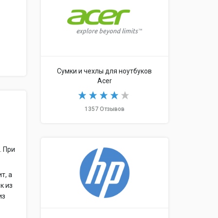
Сумки и чехлы для ноутбуков
Acer
1357 Отзывов
. При
т, а
к из
из