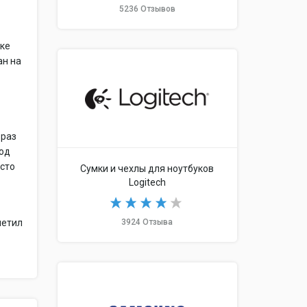
5236 Отзывов
мке
ан на
 раз
под
осто
Сумки и чехлы для ноутбуков
Logitech
3924 Отзыва
метил