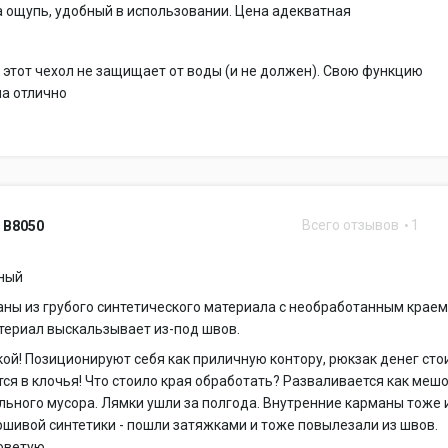
 ощупь, удобный в использовании. Цена адекватная
 этот чехол не защищает от воды (и не должен). Свою функцию
на отлично
Всего отзывов
1
 B8050
ный
ны из грубого синтетического материала с необработанным краем
териал выскальзывает из-под швов.
кой! Позиционируют себя как приличную контору, рюкзак денег стои
ся в клочья! Что стоило края обработать? Разваливается как мешо
льного мусора. Лямки ушли за полгода. Внутренние карманы тоже 
ршивой синтетики - пошли затяжками и тоже повылезали из швов.
оветую.