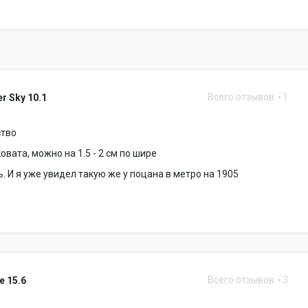
Всего отзывов
1
r Sky 10.1
ство
овата, можно на 1.5 - 2 см по шире
. И я уже увидел такую же у поцана в метро на 1905
Всего отзывов
3
e 15.6