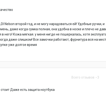
качество
LDI Nelson второй год, и не могу нарадоваться ей! Удобные ручки, и
мень, даже когда сумка полная, она удобна в носке и плечо не дав
я в него! Кожа мягкая. у меня нигде не пошеркалась, хотя эксплуа
ногда даже слишком! Все замочки работают, фурнитура вся на мест
купке уже долгое время
Всего отзывов
3
 стоит Даже есть защита ноутбука