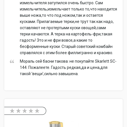
измельчителя затупился очень быстро. Сам
измельчитель,измельчает только то,что находится
выше ножа,то что под ножом,так и остается
кусками. Прилагаемые терки,не трут так как надо,
оставляют не протертыми куски овощей,сами
терки качаются. А терка на картофель-фри,такая
гадость! Это и не фри вовсе,а какие то
бесформенные куски. Старый советский комбайн
справлялся с этим более филлигранно и красиво.
Мораль сей басни такова: не покупайте Skarlett SC-
144. Пожалеете. Гадость редкая,да и цена,для
такой 'вещи',сильно завышена.