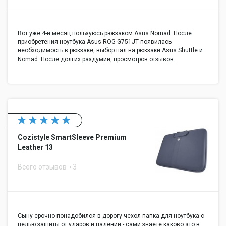
Вот уже 4-й месяц пользуюсь рюкзаком Asus Nomad. После
приобретения ноутбука Asus ROG G751JT появилась
необходимость в рюкзаке, выбор пал на рюкзаки Asus Shuttle и
Nomad. После долгих раздумий, просмотров отзывов…
Cozistyle SmartSleeve Premium
Leather 13
Всего отзывов
3
Сыну срочно понадобился в дорогу чехол-папка для ноутбука с
целью защиты от ударов и падений - сами знаете каково это в