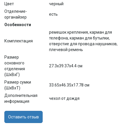
Цвет
черный
Отделение-
есть
органайзер
Особенности
ремешок крепления, карман для
телефона, карман для бутылки,
Комплектация
отверстие для провода наушников,
плечевой ремень
Размер
основного
27.3x39.37x4.4 см
отделения
(ШхВхГ)
Размер сумки
33.65x46.35x17.78 см
(ШхВхТ)
Дополнительная
чехол от дождя
информация
Оставить отзыв