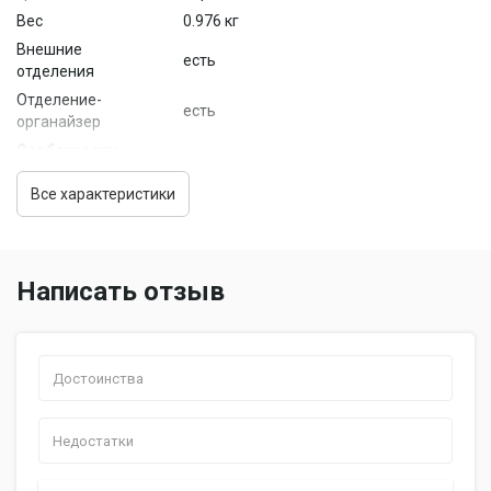
Вес
0.976 кг
Внешние
есть
отделения
Отделение-
есть
органайзер
Особенности
ремешок крепления, карман для
Все характеристики
Комплектация
телефона, карман для бутылки,
плечевой ремень
Защитные
защита от воды
функции
Написать отзыв
Размер
основного
26x38.5x10 см
отделения
(ШхВхГ)
Размер сумки
36x50x22 см
(ШхВхТ)