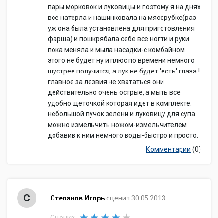
пары морковок и луковицы и поэтому я на днях
все натерла и нашинковала на мясорубке(раз
уж она была установлена для приготовления
фарша) и пошкрябала себе все ногти и руки
пока меняла и мыла насадки-с комбайном
этого не будет ну и плюс по времени немного
шустрее получится, а лук не будет 'есть' глаза !
главное за лезвия не хвататься они
действительно очень острые, а мыть все
удобно щеточкой которая идет в комплекте.
небольшой пучок зелени и луковицу для супа
можно измельчить ножом-измельчителем
добавив к ним немного воды-быстро и просто.
Комментарии
(0)
С
Степанов Игорь
оценил 30.05.2013
Оценка: