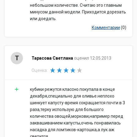
небольшом количестве. Считаю это главным
минусом данной модели. Приходится дорезать
или доедать.
Комментарии
(0)
Т
Тарасова Светлана
оценил 12.05.2013
Оценка:
кубики режутся классно.покупала в конце
декабря,специально для оливье.неплохо
шинкует капусту-время сокращается почти в 3
раза,терку использую для большого
количества овощей,моркови,например перед
заквашиванием капусты,очень понравилась
насадка для ломтиков-картошка,а лук аж
светится