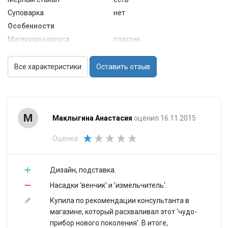
Суповарка
нет
Особенности
Материал корпуса
пластик
Материал погружной
металл
части
Все характеристики
Оставить отзыв
Отверстие для
есть
ингредиентов
Cетевой шнур
длина шнура 1.5 м
Габариты и вес
М
Маклыгина Анастасия
оценил 16.11.2015
Вес
3.1 кг
Оценка:
Дизайн, подставка.
Насадки 'венчик' и 'измельчитель'.
Купила по рекомендации консультанта в
магазине, который расхваливал этот 'чудо-
прибор нового поколения'. В итоге,