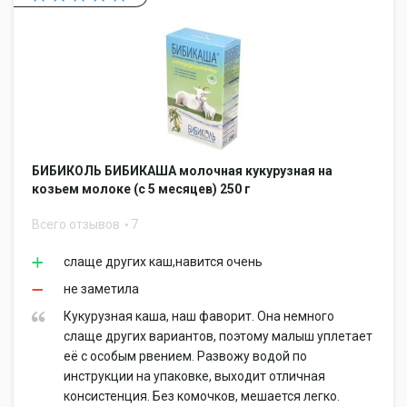
БИБИКОЛЬ БИБИКАША молочная кукурузная на
козьем молоке (с 5 месяцев) 250 г
Всего отзывов
7
слаще других каш,навится очень
не заметила
Кукурузная каша, наш фаворит. Она немного
слаще других вариантов, поэтому малыш уплетает
её с особым рвением. Развожу водой по
инструкции на упаковке, выходит отличная
консистенция. Без комочков, мешается легко.