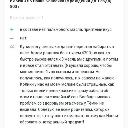
БИБИКОЛЬ Нэнни Классика (с рождения до 1 года)
800 г
Всего отзывов
1
в составе нет пальмового масла, приятный вкус
нет
Купили эту смесь, когда сын перестал набирать в
весе. Артем родился богатырем 4200, но как-то
быстро выровнялся к 3 месяцам с другими, а потом
и вовсе стал отставать (Я кушала хорошо, чтобы
мое молочко было сытным и полезным. Но
получилось, как получилось, и я совсем не жалею.
Колики у нас на моем молоке были страшные, как
только ввели нэнни классика, сразу забыли об
этом и начался спокойный сон. Вообще никаких
проблем со здоровьем эта смесь у Тёмки не
вызвала. Советую ее всем родителям, которых
волнует то, что кушает их малыш, потому как Нэнни
абсолютно натуральный продукт!