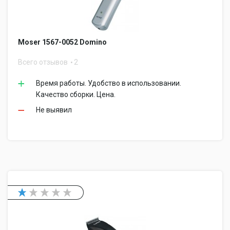
Moser 1567-0052 Domino
Всего отзывов
2
Время работы. Удобство в использовании.
Качество сборки. Цена.
Не выявил