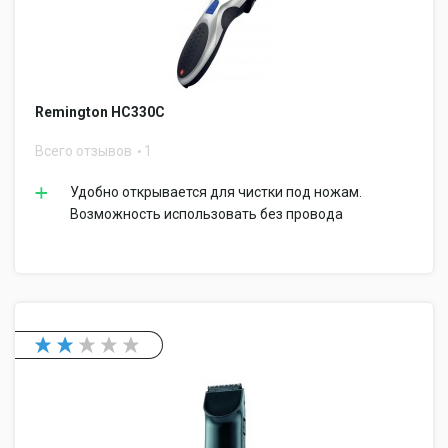
Remington HC330C
Всего отзывов
1
Удобно открывается для чистки под ножам.
Возможность использовать без провода