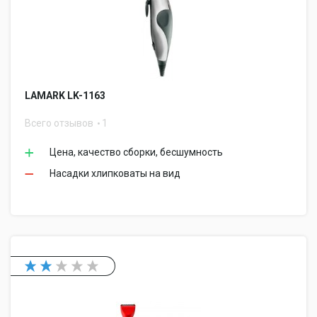
LAMARK LK-1163
Всего отзывов
1
Цена, качество сборки, бесшумность
Насадки хлипковаты на вид