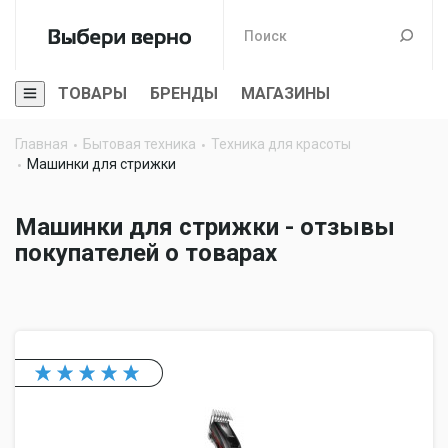
ТОВАРЫ
БРЕНДЫ
МАГАЗИНЫ
Главная
Бытовая техника
Техника для красоты
Машинки для стрижки
Машинки для стрижки - отзывы
покупателей о товарах