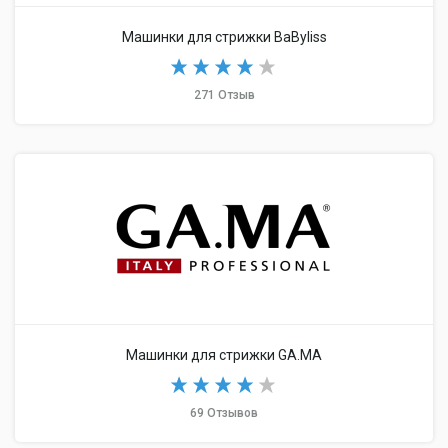
Машинки для стрижки BaByliss
271 Отзыв
Машинки для стрижки GA.MA
69 Отзывов