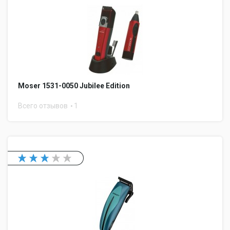
Moser 1531-0050 Jubilee Edition
Всего отзывов
1