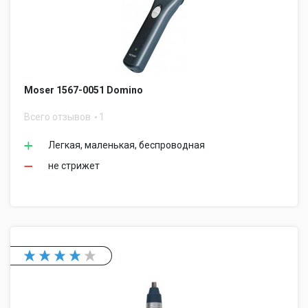
Moser 1567-0051 Domino
Всего отзывов
1
Легкая, маленькая, беспроводная
не стрижет