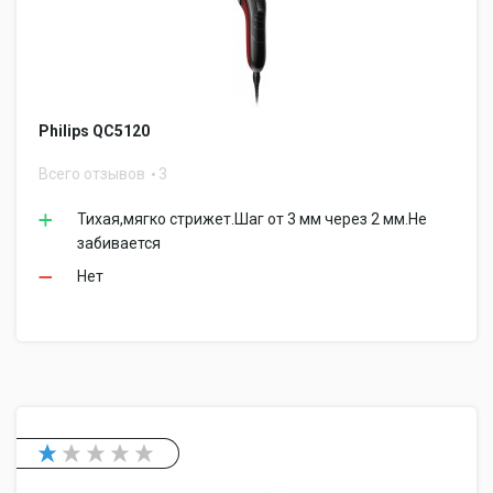
Philips QC5120
Всего отзывов
3
Тихая,мягко стрижет.Шаг от 3 мм через 2 мм.Не
забивается
Нет