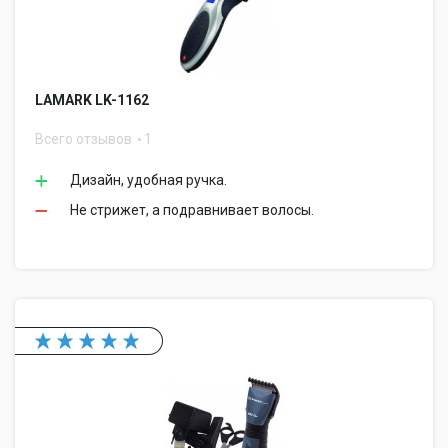
LAMARK LK-1162
Всего отзывов
1
Дизайн, удобная ручка.
Не стрижет, а подравнивает волосы.