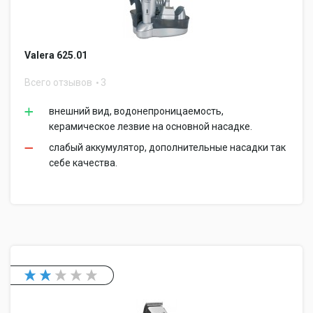
Valera 625.01
Всего отзывов
3
внешний вид, водонепроницаемость,
керамическое лезвие на основной насадке.
слабый аккумулятор, дополнительные насадки так
себе качества.