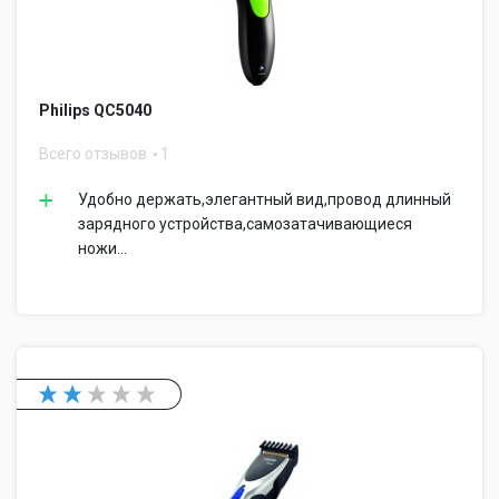
Philips QC5040
Всего отзывов
1
Удобно держать,элегантный вид,провод длинный
зарядного устройства,самозатачивающиеся
ножи...