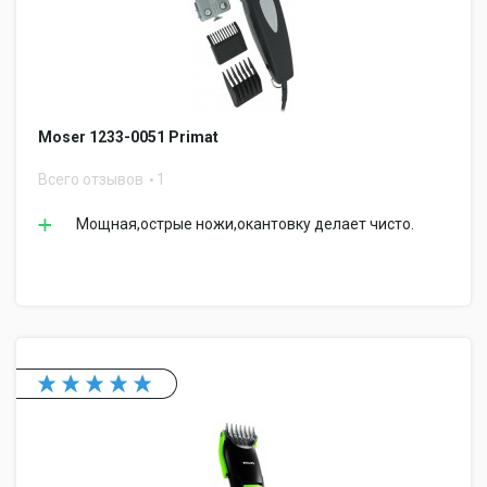
Moser 1233-0051 Primat
Всего отзывов
1
Мощная,острые ножи,окантовку делает чисто.