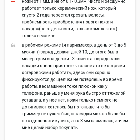
ножи от 1 мм, а не от 0.1- 0.3мм, чисто и бесшумно
работает только керамический нож, который
спустя 2 года перестал срезать волосы.
проблемность приобретения нового ножа и
насадок(по отдельности, только комплектом)-
только в москве.
в рабочем режиме (я парикмахер, в день от 3 до 5
мужчин) заряд держит дней 10, до этого была
мозер хром она держит 3 клиента. порадовали
насадки очень приятные к голове это не острыми
остеровскими работать, здесь они хорошо
фиксируются до щелчка не потеряешь во время
работы. вес машинки тоже плюс -он как у
телефона, раньше у меня рука быстро от тяжелой
уставала, а у нее нет. ножи только немного не
дотягивают хотелось бы потоньше, что бы
триммер не нужен был, и насадки можно было бы
по отдельности купить, а то 3 мм сломалась, зачем
мне целый набор покупать.