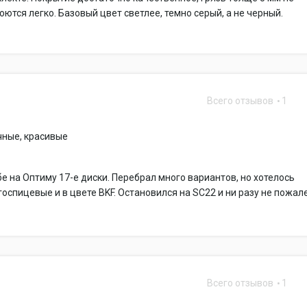
оются легко. Базовый цвет светлее, темно серый, а не черный.
Всего отзывов
1
чные, красивые
е на Оптиму 17-е диски. Перебрал много вариантов, но хотелось
оспицевые и в цвете BKF. Остановился на SC22 и ни разу не пожал
Всего отзывов
1