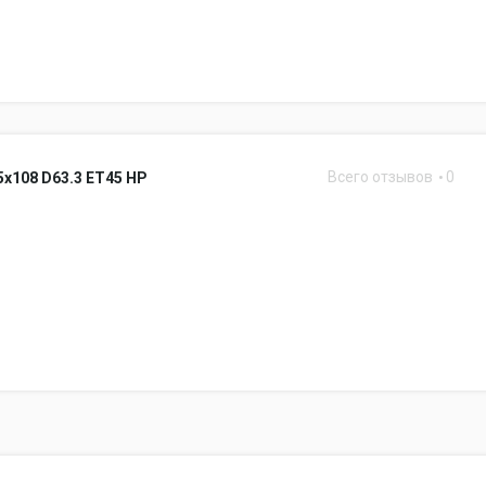
Всего отзывов
0
5x108 D63.3 ET45 HP