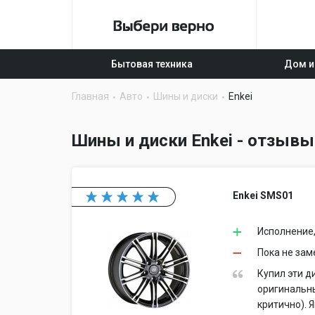
Бытовая техника
Дом и
Главная
Авто
Шины и диски
Enkei
Шины и диски Enkei - отзывы
Enkei SMS01
Исполнение,
Пока не зам
Купил эти д
оригинальны
критично). 