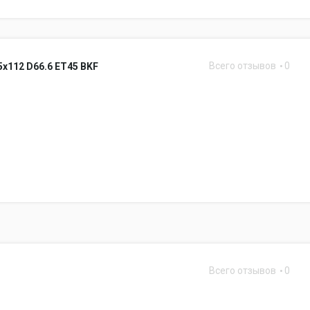
Всего отзывов
0
5x112 D66.6 ET45 BKF
Всего отзывов
0