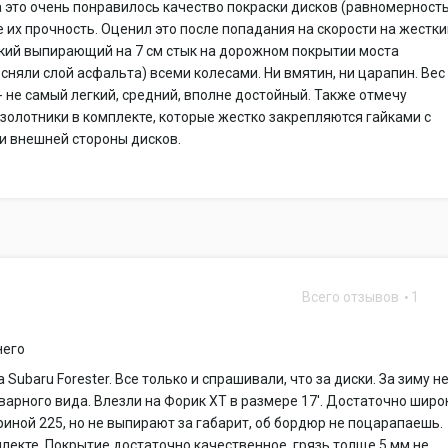
 это очень понравилось качество покраски дисков (равномерность
же их прочность. Оценил это после попадания на скорости на жестк
кий выпирающий на 7 см стык на дорожном покрытии моста
сняли слой асфальта) всеми колесами. Ни вмятин, ни царапин. Вес
г - не самый легкий, средний, вполне достойный. Также отмечу
олотники в комплекте, которые жестко закрепляются гайками с
и внешней стороны дисков.
Всего отзывов
1
него
 Subaru Forester. Все только и спрашивали, что за диски. За зиму н
варного вида. Влезли на Форик XT в размере 17'. Достаточно широ
иной 225, но не выпирают за габарит, об бордюр не поцарапаешь.
плекте. Покрытие достаточно качественное, грязь толще 5 мм не