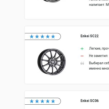
налипает. М
Enkei SC22
Легкие, про
Не заметил
Выбирал себ
именно мног
Enkei SC06