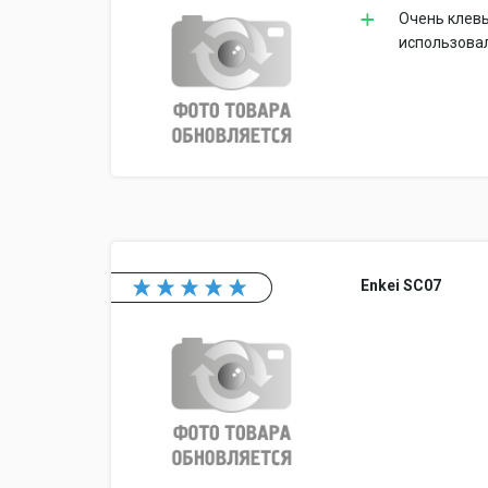
Очень клевы
использова
Enkei SC07