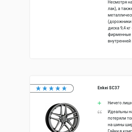
Несмотря на
лак), а так
металличес
(дорожники 
диска 9,4 к
фирменные з
внутренней 
Enkei SC37
Ничего лиш
Идеальны на
потеряли то
на шины шир
Гайки в ком