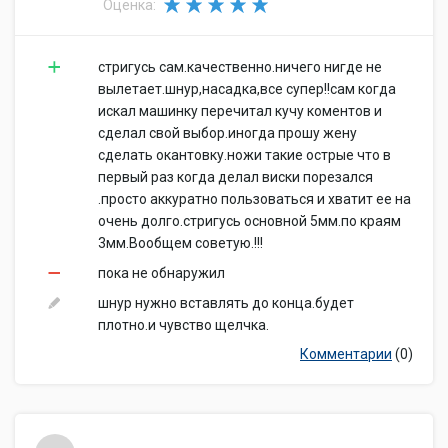
Оценка:
стригусь сам.качественно.ничего нигде не
вылетает.шнур,насадка,все супер!!сам когда
искал машинку перечитал кучу коментов и
сделал свой выбор.иногда прошу жену
сделать окантовку.ножи такие острые что в
первый раз когда делал виски порезался
.просто аккуратно пользоваться и хватит ее на
очень долго.стригусь основной 5мм.по краям
3мм.Вообщем советую.!!!
пока не обнаружил
шнур нужно вставлять до конца.будет
плотно.и чувство щелчка.
Комментарии
(0)