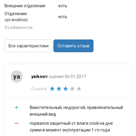
Внешние отделения
есть
Отделение-
есть
органайзер
Особенности
карман для телефона, карман
Комплектация
для бутылки, плечевой ремень
Все характеристики
Оставить отзыв
Защитные функции
защита от воды
Размер основного
19.1x38.6x4.1 см
отделения (ШхВхГ)
Размер сумки
31x45x27 см
ya
yaikovrr
оценил 06.01.2017
(ШхВхТ)
Оценка:
Вместительный, недорогой, привлекательный
внешний вид
порвался защитный от влаги слой на дне
сумки в момент эксплуатации 1-го года