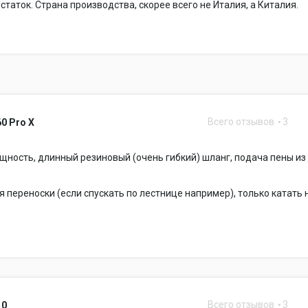
статок. Страна производства, скорее всего не Италия, а Киталия.
Всего отзывов
3
0 Pro X
ность, длинный резиновый (очень гибкий) шланг, подача пены из
 переноски (если спускать по лестнице например), только катать 
Всего отзывов
3
10