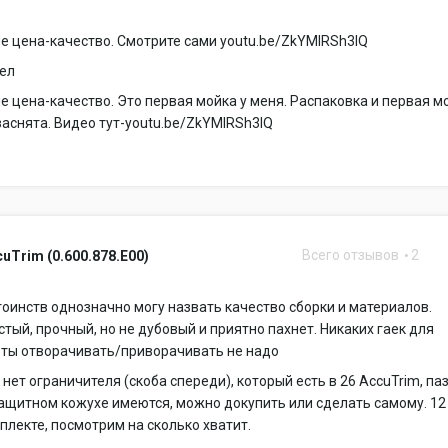
 цена-качество. Смотрите сами youtu.be/ZkYMlRSh3lQ
шел
 цена-качество. Это первая мойка у меня. Распаковка и первая м
аснята. Видео тут-youtu.be/ZkYMlRSh3lQ
Всего отзывов
2
uTrim (0.600.878.E00)
тоинств однозначно могу назвать качество сборки и материалов.
стый, прочный, но не дубовый и приятно пахнет. Никаких гаек для
оты отворачивать/приворачивать не надо
 нет ограничителя (скоба спереди), который есть в 26 AccuTrim, па
защитном кожухе имеются, можно докупить или сделать самому. 12
плекте, посмотрим на сколько хватит.