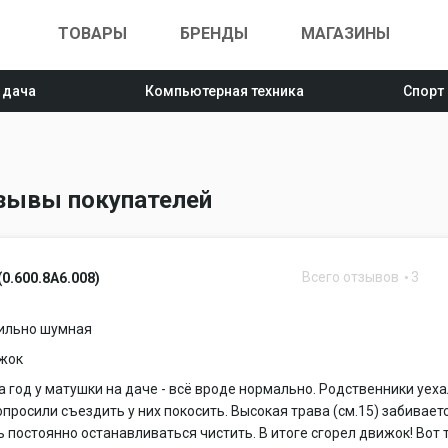
ТОВАРЫ
БРЕНДЫ
МАГАЗИНЫ
 дача
Компьютерная техника
Спорт
отзывы покупателей
Всего отзывов
3
0.600.8A6.008)
сильно шумная
жок
 год у матушки на даче - всё вроде нормально. Родственники уех
опросили съездить у них покосить. Высокая трава (см.15) забиваетс
 постоянно останавливаться чистить. В итоге сгорел движок! Вот 