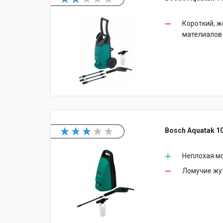
Короткий, ж
мателиалов 
Bosch Aquatak 1
Неплохая мо
Ломучие жу