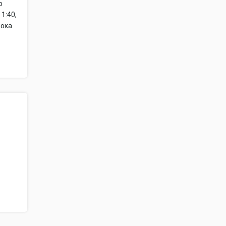
о
1:40,
ока.