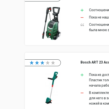
Соотношение
Пока не на
Соотношение
была мною з
Bosch ART 23 Acc
Пока из дос
Пластик тол
начала раб
В комплекте
для него в 
ножей в ком