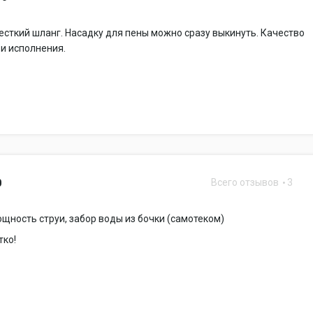
есткий шланг. Насадку для пены можно сразу выкинуть. Качество
и исполнения.
Всего отзывов
3
0
щность струи, забор воды из бочки (самотеком)
тко!