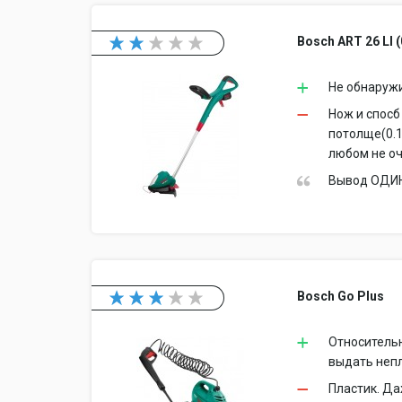
Bosch ART 26 LI (
Не обнаружи
Нож и спосб
потолще(0.1
любом не оч
Вывод ОДИН
Bosch Go Plus
Относительн
выдать непл
Пластик. Да