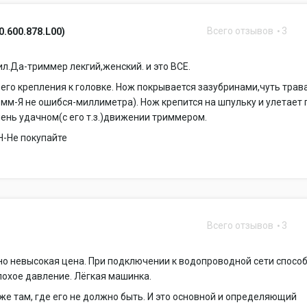
Всего отзывов
3
0.600.878.L00)
л.Да-триммер лекгий,женский. и это ВСЕ.
 его крепления к головке. Нож покрывается зазубринами,чуть трав
мм-Я не ошибся-миллиметра). Нож крепится на шпульку и улетает 
ень удачном(с его т.з.)движении триммером.
-Не покупайте
Всего отзывов
3
о невысокая цена. При подключении к водопроводной сети спосо
охое давление. Лёгкая машинка.
же там, где его не должно быть. И это основной и определяющий