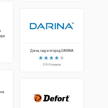
а
при
Дача, сад и огород DARINA
210 Отзывов
бна