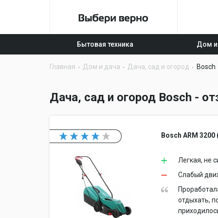
Бытовая техника
Дом и
Главная
Дом и дача
Дача, сад и огород
Bosch
Дача, сад и огород Bosch - 
Bosch ARM 3200 (
Легкая, не 
Слабый дви
Проработала
отдыхать, п
приходилось