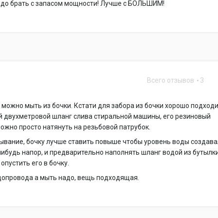
Надо брать с запасом мощности! Лучше с БОЛЬШИМ!
Всего отзывов
3
 можно мыть из бочки. Кстати для забора из бочки хорошо подход
й двухметровой шланг слива стиральной машины, его резиновый
ожно просто натянуть на резьбовой патрубок.
ывание, бочку лучше ставить повыше чтобы уровень воды создав
нибудь напор, и предварительно наполнять шланг водой из бутылк
опустить его в бочку.
допровода а мыть надо, вещь подходящая.