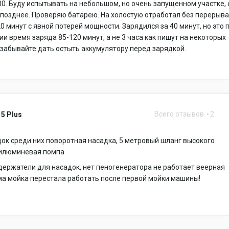
00. Буду испытывать на небольшом, но очень запущенном участке, 
позднее. Проверяю батарею. На холостую отработал без перерыва 
0 минут с явной потерей мощности. Зарядился за 40 минут, но это п
ии время заряда 85-120 минут, а не 3 часа как пишут на некоторых
е забывайте дать остыть аккумулятору перед зарядкой.
Всего отзывов
2
5 Plus
ок среди них поворотная насадка, 5 метровый шланг высокого
силюминевая помпа
ержатели для насадок, нет пеногенератора не работает веерная
ма мойка перестала работать после первой мойки машины!