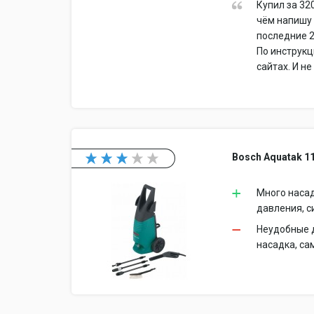
Купил за 32
чём напишу 
последние 2
По инструкц
сайтах. И н
Bosch Aquatak 11
Много насад
давления, 
Неудобные д
насадка, са