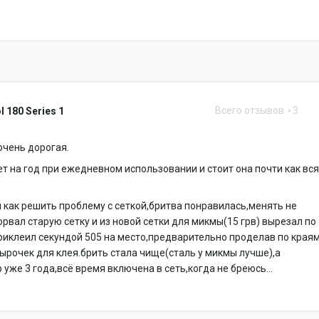
Всего отзывов
3
l 180 Series 1
очень дорогая.
ет на год при ежедневном использовании и стоит она почти как вс
 как решить проблему с сеткой,бритва понравилась,менять не
орвал старую сетку и из новой сетки для микмы(15 грв) вырезал по
риклеил секундой 505 на место,предварительно проделав по края
ырочек для клея.брить стала чище(сталь у микмы лучше),а
 уже 3 года,всё время включена в сеть,когда не бреюсь...