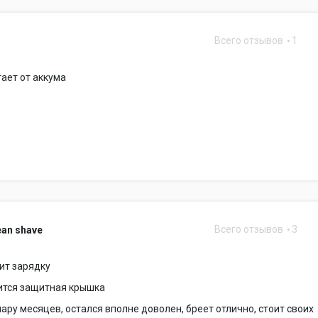
Всего отзывов
1
ает от аккума
Всего отзывов
3
ean shave
ит зарядку
ится защитная крышка
ару месяцев, остался вполне доволен, бреет отлично, стоит своих