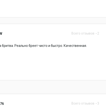
Всего отзывов
2
2W
 бритва. Реально бреет чисто и быстро. Качественная.
Всего отзывов
3
776