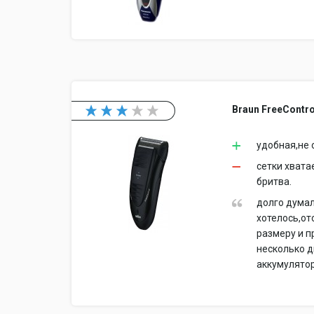
Braun FreeContro
удобная,не 
сетки хвата
бритва.
долго думал
хотелось,от
размеру и п
несколько д
аккумулятор