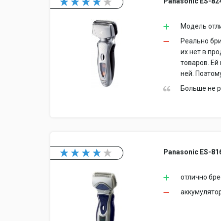
Panasonic ES-82
Модель отли
Реально бри
их нет в пр
товаров. Ей
ней. Поэтом
Больше не р
Panasonic ES-81
отлично бре
аккумулятор