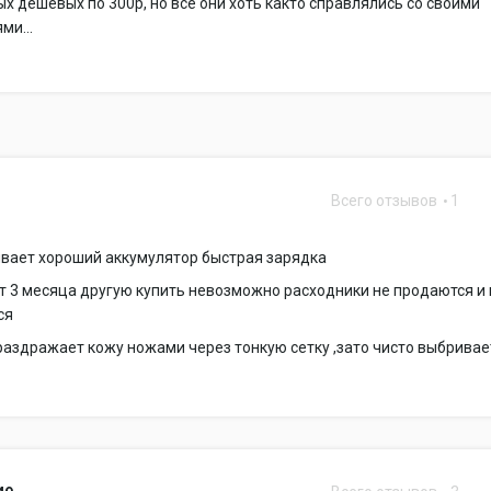
ых дешевых по 300р, но все они хоть както справлялись со своими
ми...
Всего отзывов
1
ивает хороший аккумулятор быстрая зарядка
т 3 месяца другую купить невозможно расходники не продаются и 
ся
раздражает кожу ножами через тонкую сетку ,зато чисто выбривае