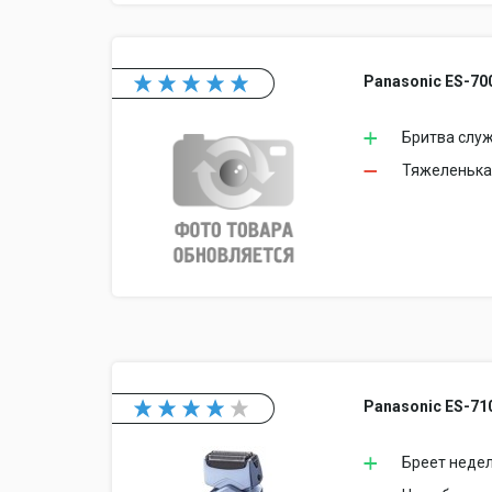
Panasonic ES-70
Бритва служ
Тяжеленьк
Panasonic ES-71
Бреет недел