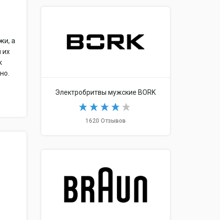
жи, а
 их
к
но.
Электробритвы мужские BORK
1620 Отзывов