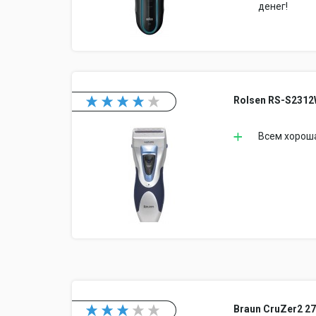
денег!
Rolsen RS-S231
Всем хороша
Braun CruZer2 2