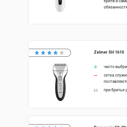
бритв и сам
обязанностя
Zelmer SH 1610
чисто выбр
сетка служи
поставляют
при бритье 