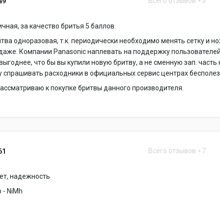
Всего отзывов
3
49
чная, за качество бритья 5 баллов.
тва одноразовая, т.к. периодически необходимо менять сетку и но
одаже. Компании Panasonic наплевать на поддержку пользователей
 выгоднее, что бы вы купили новую бритву, а не сменную зап. часть 
у спрашивать расходники в официальных сервис центрах бесполез
ассматриваю к покупке бритвы данного производителя.
Всего отзывов
7
61
ет, надежность
 - NiMh