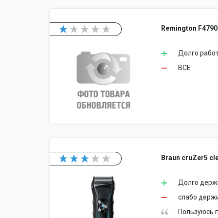
Remington F4790
Долго работ
ВСЕ
Braun cruZer5 cl
Долго держ
слабо держ
Пользуюсь п