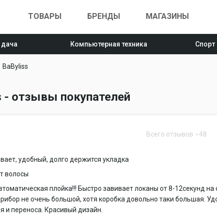
ТОВАРЫ
БРЕНДЫ
МАГАЗИНЫ
 дача
Компьютерная техника
Спорт
BaByliss
s - отзывы покупателей
Всего отзывов
48
вает, удобный, долго держится укладка
т волосы
томатическая плойка!!! Быстро завивает локаны от 8-12секунд на
прибор не очень большой, хотя коробка довольно таки большая. Уд
я и переноса. Красивый дизайн.