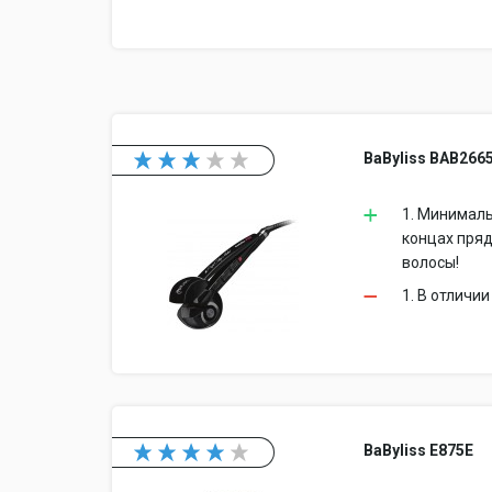
BaByliss BAB266
1. Минималь
концах пряд
волосы!
1. В отличи
BaByliss E875E