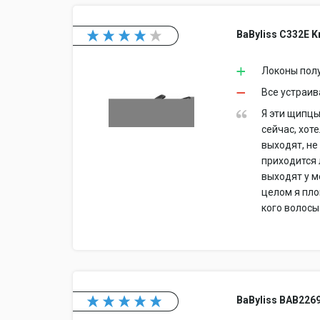
BaByliss C332E K
Локоны пол
Все устраив
Я эти щипцы
сейчас, хот
выходят, не
приходится 
выходят у м
целом я пло
кого волосы
BaByliss BAB226