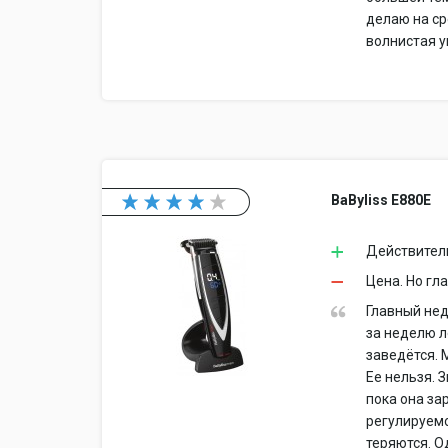
делаю на ср
волнистая у
BaByliss E880E
Действитель
Цена. Но гл
Главный нед
за неделю л
заведётся. 
Ее нельзя. 
пока она за
регулируемо
теряются. 