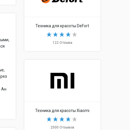
Техника для красоты DeFort
мыми,
122 Отзыва
йся
ые,
ерез
. Ан
Техника для красоты Xiaomi
2500 Отзывов