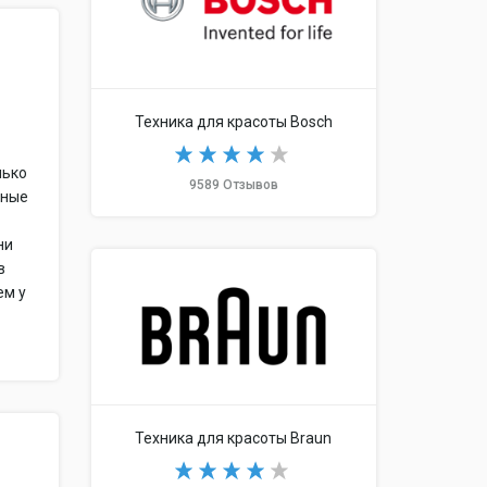
Техника для красоты Bosch
лько
9589 Отзывов
чные
ни
в
ем у
Техника для красоты Braun