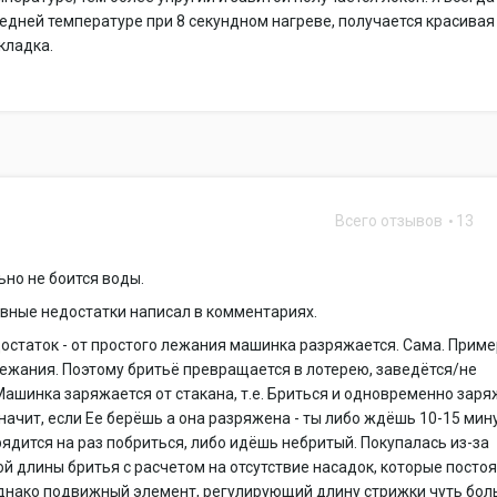
едней температуре при 8 секундном нагреве, получается красивая
кладка.
Всего отзывов
13
но не боится воды.
авные недостатки написал в комментариях.
остаток - от простого лежания машинка разряжается. Сама. Прим
ежания. Поэтому бритьё превращается в лотерею, заведётся/не
Машинка заряжается от стакана, т.е. Бриться и одновременно зар
Значит, если Ее берёшь а она разряжена - ты либо ждёшь 10-15 мин
рядится на раз побриться, либо идёшь небритый. Покупалась из-за
й длины бритья с расчетом на отсутствие насадок, которые посто
Однако подвижный элемент, регулирующий длину стрижки чуть бо