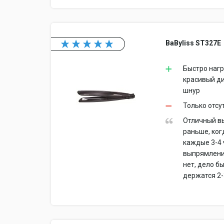
BaByliss ST327E
Быстро нагр
красивый д
шнур
Только отсу
Отличный вы
раньше, ког
каждые 3-4 
выпрямление
нет, дело б
держатся 2-