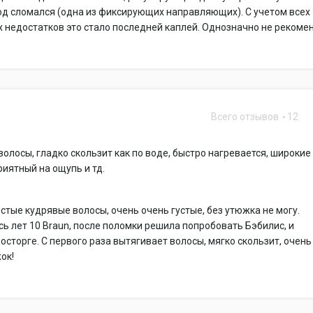
од сломался (одна из фиксирующих направляющих). С учетом всех
недостатков это стало последней каплей. Однозначно не рекоме
Всего отзывов
12
волосы, гладко скользит как по воде, быстро нагревается, широкие
риятный на ощупь и тд.
стые кудрявые волосы, очень очень густые, без утюжка не могу.
ь лет 10 Braun, после поломки решила попробовать Бэбилис, и
восторге. С первого раза вытягивает волосы, мягко скользит, очень
ок!