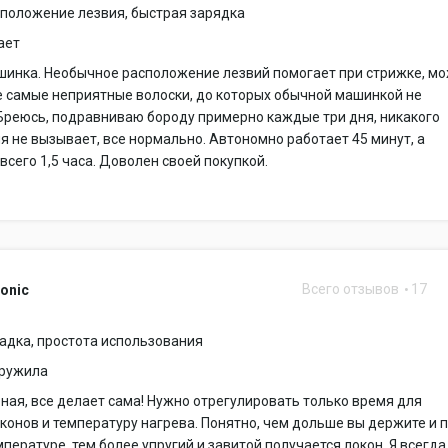
сположение лезвия, быстрая зарядка
ает
шинка. Необычное расположение лезвий помогает при стрижке, м
 самые неприятные волоски, до которых обычной машинкой не
Бреюсь, подравниваю бороду примерно каждые три дня, никакого
 не вызывает, все нормально. Автономно работает 45 минут, а
всего 1,5 часа. Доволен своей покупкой.
Всего отзывов
17
Ionic
адка, простота использования
аружила
ная, все делает сама! Нужно отрегулировать только время для
конов и температуру нагрева. Понятно, чем дольше вы держите и 
пературе, тем более упругий и завитой получается локон. Я всегда