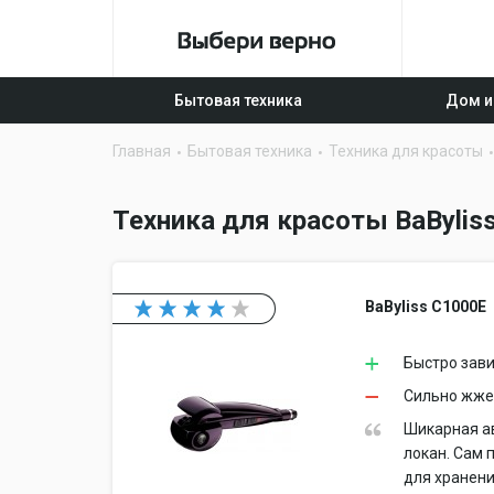
Бытовая техника
Дом и
Главная
Бытовая техника
Техника для красоты
Техника для красоты BaBylis
BaByliss C1000E
Быстро зави
Сильно жже
Шикарная ав
локан. Сам 
для хранени