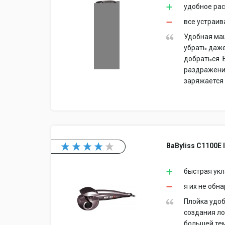
удобное ра
все устраив
Удобная ма
убрать даже
добраться. 
раздражения
заряжается 
BaByliss C1100Е 
быстрая укл
я их не обн
Плойка удоб
создания ло
большей тем