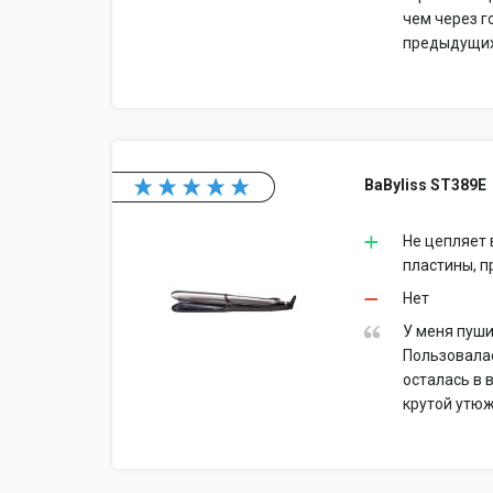
чем через г
предыдущих 
BaByliss ST389E
Не цепляет 
пластины, п
Нет
У меня пуши
Пользовалас
осталась в 
крутой утюж