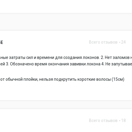
Всего отзывов
24
5E
ные затраты сил и времени для создания локонов. 2. Нет заломов 
ей 3. Обозначено время окончания завивки локона 4. Не запутыва
и от обычной плойки, нельзя подкрутить короткие волосы (15см)
Всего отзывов
18