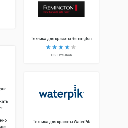
Техника для красоты Remington
189 Отзывов
ерно
яжать
ут
янно
Техника для красоты WaterPik
льше