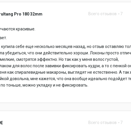
Всего отзывов
7
rultang Pro 180 32mm
учаются красивые.
ает.
 купила себе еще несколько месяцев назад, но отзыв оставляю то
ела убедиться, что они действительно хороши. Локоны просто отли
 мелкие, смотрятся эффектно. Но так как у меня волос густой,
лаком для волос после завивки фиксировать кудри, а то с пенкой о
еня как спиралевидные макароны, выглядят не естественно. А так 
йкой довольна, мне кажется, что она вообще идеально подойдет т
 по тоньше, можно укладку и не фиксировать.
Всего отзывов
7
9E