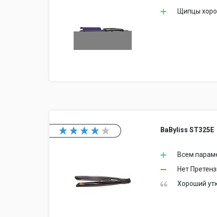
Щипцы хорош
BaByliss ST325E
Всем параме
Нет Претенз
Хороший ут