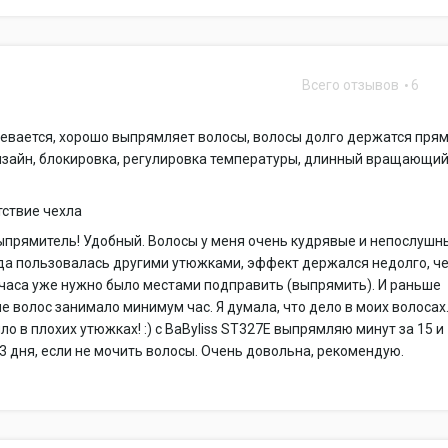
Всего отзывов
6
евается, хорошо выпрямляет волосы, волосы долго держатся пря
изайн, блокировка, регулировка температуры, длинный вращающи
тствие чехла
прямитель! Удобный. Волосы у меня очень кудрявые и непослушн
да пользовалась другими утюжками, эффект держался недолго, ч
часа уже нужно было местами подправить (выпрямить). И раньше
 волос занимало минимум час. Я думала, что дело в моих волосах
ыло в плохих утюжках! :) с BaByliss ST327E выпрямляю минут за 15 и
3 дня, если не мочить волосы. Очень довольна, рекомендую.