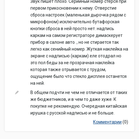
Звук пишет плохо. Серийный номер стерся при
первом прикосновении к нему. Отверстие
сброса настроек (маленькая дырочка рядом с
микрофоном) исключительно бутафорская
кнопки сброса в ней просто нет. надпись
каркам на самом регистраторе димаскерует
прибор в салоне авто. , но не стирается так
легко как сенийный номер. Жуткая наклейка на
экране с надписью (каркам) еле отодрал но
это пол беды за не прозрачная наклейка
которая также отрывается с трудом,
ощущение было что стекло дисплея останется
на ней.
В общем подчти не чем не отличается от таких
же бюджетников, и в чем то даже хуже. К
покупке не рекомендую. Очередная китайская
ирушка с русской надписью и не больше.
Комментарии
(0)