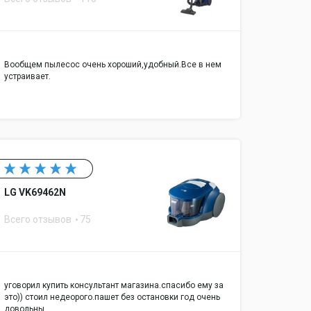
Вообщем пылесос очень хороший,удобный.Все в нем
устраивает.
LG VK69462N
Всего отзывов
75
уговорил купить консультант магазина.спасибо ему за
это)) стоил недеорого.пашет без остановки год очень
довольны