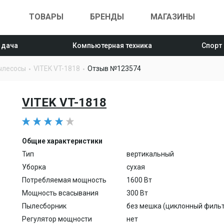
ТОВАРЫ
БРЕНДЫ
МАГАЗИНЫ
 дача
Компьютерная техника
Спорт
ылесосы
VITEK VT-1818
Отзыв №123574
VITEK VT-1818
Общие характеристики
Тип
вертикальный
Уборка
сухая
Потребляемая мощность
1600 Вт
Мощность всасывания
300 Вт
Пылесборник
без мешка (циклонный фильт
Регулятор мощности
нет