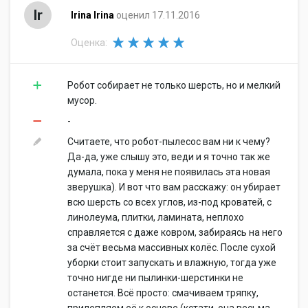
Ir
Irina Irina
оценил 17.11.2016
Оценка:
Робот собирает не только шерсть, но и мелкий
мусор.
-
Считаете, что робот-пылесос вам ни к чему?
Да-да, уже слышу это, веди и я точно так же
думала, пока у меня не появилась эта новая
зверушка). И вот что вам расскажу: он убирает
всю шерсть со всех углов, из-под кроватей, с
линолеума, плитки, ламината, неплохо
справляется с даже ковром, забираясь на него
за счёт весьма массивных колёс. После сухой
уборки стоит запускать и влажную, тогда уже
точно нигде ни пылинки-шерстинки не
останется. Всё просто: смачиваем тряпку,