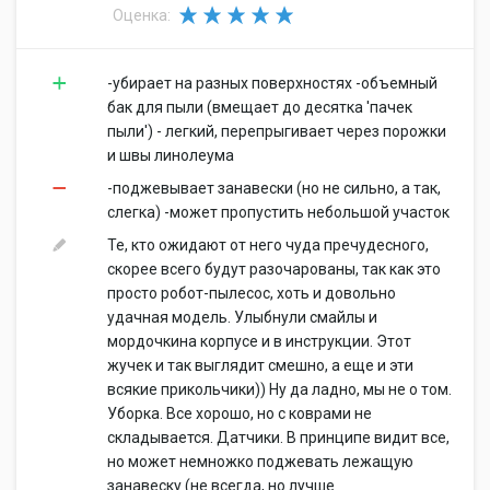
Оценка:
-убирает на разных поверхностях -объемный
бак для пыли (вмещает до десятка 'пачек
пыли') - легкий, перепрыгивает через порожки
и швы линолеума
-поджевывает занавески (но не сильно, а так,
слегка) -может пропустить небольшой участок
Те, кто ожидают от него чуда пречудесного,
скорее всего будут разочарованы, так как это
просто робот-пылесос, хоть и довольно
удачная модель. Улыбнули смайлы и
мордочкина корпусе и в инструкции. Этот
жучек и так выглядит смешно, а еще и эти
всякие прикольчики)) Ну да ладно, мы не о том.
Уборка. Все хорошо, но с коврами не
складывается. Датчики. В принципе видит все,
но может немножко поджевать лежащую
занавеску (не всегда, но лучше