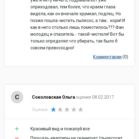
уже и нету ничего, подумала кот уже
оприходовал, тем более, что краем глаза
видела, как он вначале хрумкал, подлец. Но
позже пошла чистить пылесос, а там... корм! И
как в него столько лишь поместилось??? Фан
молодец и спаситель - такой чистюля! Вот бы
только определял что убирать, так было б
совсем превосходно!
Комментарии
(0)
С
Соколовская Ольга
оценил 08.02.2017
Оценка:
Красивый вид и пожалуй все
Площадь квартиры не сканирует (пылесосит