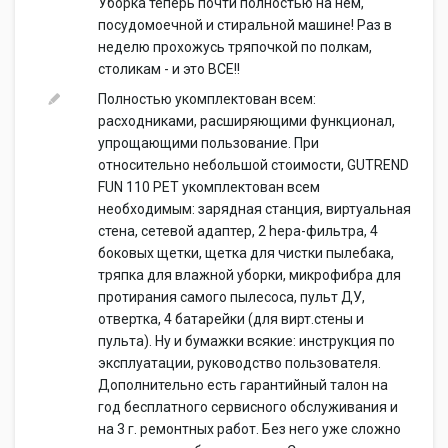
Уборка теперь почти полностью на нем,
посудомоечной и стиральной машине! Раз в
неделю прохожусь тряпочкой по полкам,
столикам - и это ВСЕ!!
Полностью укомплектован всем:
расходниками, расширяющими функционал,
упрощающими пользование. При
относительно небольшой стоимости, GUTREND
FUN 110 PET укомплектован всем
необходимым: зарядная станция, виртуальная
стена, сетевой адаптер, 2 hepa-фильтра, 4
боковых щетки, щетка для чистки пылебака,
тряпка для влажной уборки, микрофибра для
протирания самого пылесоса, пульт ДУ,
отвертка, 4 батарейки (для вирт.стены и
пульта). Ну и бумажки всякие: инструкция по
эксплуатации, руководство пользователя.
Дополнительно есть гарантийный талон на
год бесплатного сервисного обслуживания и
на 3 г. ремонтных работ. Без него уже сложно