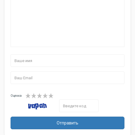
Мягкий бампер
есть
Уровень шума
50 дБ
Габариты и вес
Размеры пылесоса
30x30x7.5 cм
(ШxГxВ)
Вес
1.8 кг
Функции
Сигнал при разряде
есть
аккумулятора
Оценка
Отправить