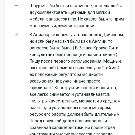
Шнур мог бы быть и подлиннее, не мешало бы
доукомплектовать щетками для мягкой
мебели, занавесок и пр. Не сказал бы, что прям
малошумный, шумность средняя.
В Авиапарке консультант склонял к Дайсонам,
но если бы у нас з/п были как в Англии, то
вопросов бы не было.) В Вегасе Крокус-Сити
консультант был попроще и попонятливее.)
Пишу после первого использования. Мощный,
аж страшно!) Ламинат пылесошу на 2-ой из 4-
ех положений регулятора мощности
всасывания на ручке, иначе просто
'прилипает'. Конструкция проста и понятна,
все легко снимается и устанавливается.
Фильтры качественные, меняются в среднем
раз в год и установлены перед мотором,
ресурс его работы должен быть длительным.
Перед покупкой долго анализировал и
сравнивал характеристики, но просмотрев
конструкции многих пылесосов с гораздо