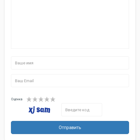
переключатель вкл./выкл. на
корпусе
Дополнительная
фильтр HEPA 10
информация
Оценка
Отправить