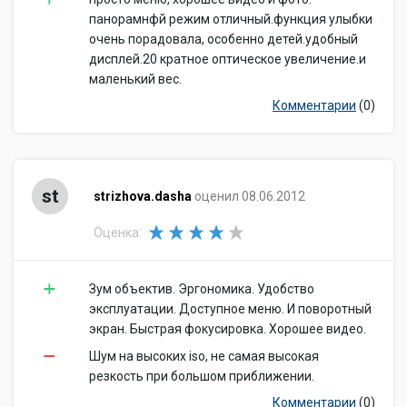
разрешение
1440х1080
панорамнфй режим отличный.функция улыбки
роликов
очень порадовала, особенно детей.удобный
Максимальная
дисплей.20 кратное оптическое увеличение.и
частота кадров
30 кадров/с
маленький вес.
видеоролика
Комментарии
(0)
Максимальная
частота кадров
25/30 кадров/с при разрешении
при съемке HD-
1280x720
видео
Запись звука
есть
st
strizhova.dasha
оценил 08.06.2012
Другие функции и особенности
Оценка:
Цифровой Zoom
2x
Дополнительные
крепление для штатива, датчик
возможности
ориентации
Зум объектив. Эргономика. Удобство
аккумулятор, зарядное устройство,
эксплуатации. Доступное меню. И поворотный
мультикабель, кабель питания, CD
экран. Быстрая фокусировка. Хорошее видео.
Комплектация
с ПО, крышка объектива, ремешок
крышки объектива, наплечный
Шум на высоких iso, не самая высокая
ремень, адаптер HDMI
резкость при большом приближении.
Дополнительная
Комментарии
(0)
функция Smile Shutter