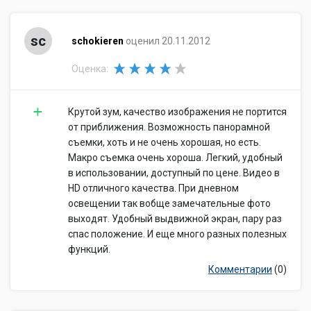
Экспокоррекция
+/- 2 EV с шагом 1/3 ступени
Замер
мультизонный,
sc
экспозиции
schokieren
центровзвешенный, точечный
оценил 20.11.2012
Брекетинг
есть
Оценка:
экспозиции
Фокусировка
Подсветка
Крутой зум, качество изображения не портится
есть
автофокуса
от приближения. Возможность панорамной
Ручная
съемки, хоть и не очень хорошая, но есть.
есть
фокусировка
Макро съемка очень хороша. Легкий, удобный
Фокусировка по
в использовании, доступный по цене. Видео в
есть
лицу
HD отличного качества. При дневном
освещении так вобще замечательные фото
Минимальное
расстояние
выходят. Удобный выдвижной экран, пару раз
0.01 м
съемки
спас положение. И еще много разных полезных
функций.
Память и интерфейсы
Memory Stick Duo, Memory Stick Pro
Комментарии
(0)
Тип карт памяти
Duo, Memory Stick PRO-HG Duo
Объём