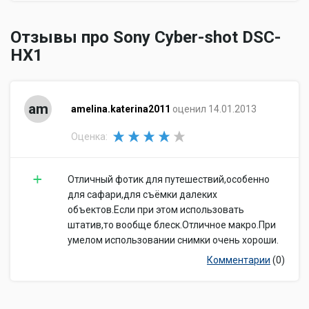
2, 10 c
таймера
Формат кадра
Отзывы про Sony Cyber-shot DSC-
4:3, 3:2, 16:9
(фотосъемка)
HX1
Время включения
2.2 c
Видоискатель и ЖК-экран
Видоискатель
электронный
am
amelina.katerina2011
оценил 14.01.2013
Использование
экрана в качестве
есть
Оценка:
видоискателя
Число пикселов
201000
видоискателя
Отличный фотик для путешествий,особенно
ЖК-экран
230400 точек, 3 дюйма
для сафари,для съёмки далеких
Экспозиция
объектов.Если при этом использовать
штатив,то вообще блеск.Отличное макро.При
Ручная настройка
умелом использовании снимки очень хороши.
выдержки и
есть
диафрагмы
Комментарии
(0)
Автоматическая
с приоритетом затвора, с
обработка
приоритетом диафрагмы
экспозиции