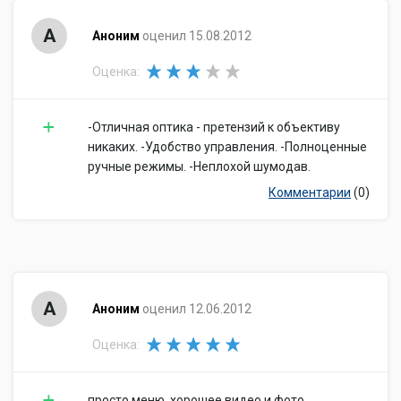
встроенной
11 Мб
памяти
А
Аноним
оценил 15.08.2012
Форматы
JPEG
изображения
Оценка:
Интерфейсы
USB 2.0, видео, HD-видео, аудио
Питание
-Отличная оптика - претензий к объективу
Формат
свой собственный
никаких. -Удобство управления. -Полноценные
аккумуляторов
ручные режимы. -Неплохой шумодав.
Количество
1
аккумуляторов
Комментарии
(0)
Емкость
300 фотографий
аккумулятора
Разъем питания
есть
Запись видео и звука
Запись видео
есть
А
Аноним
оценил 12.06.2012
Формат записи
MPEG VX
видео
Оценка:
Видеокодеки
MPEG4
Максимальное
просто меню, хорошее видео и фото.