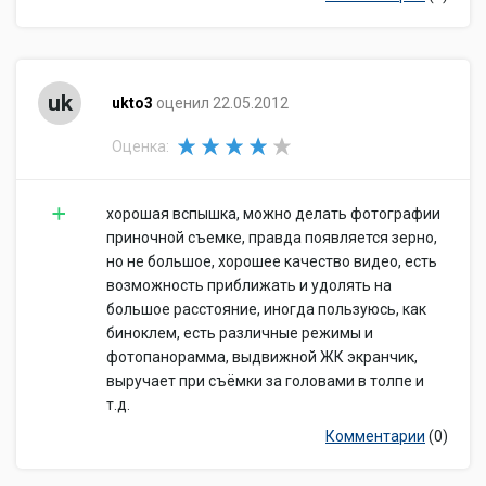
информация
Дата
2009-03-02
анонсирования
Дата начала
uk
2009-04-01
ukto3
оценил 22.05.2012
продаж
Размеры и вес
Оценка:
Размер
115x83x92 мм
453 г, без элементов питания, 504
Вес
хорошая вспышка, можно делать фотографии
г, с элементами питания
приночной съемке, правда появляется зерно,
но не большое, хорошее качество видео, есть
возможность приближать и удолять на
большое расстояние, иногда пользуюсь, как
биноклем, есть различные режимы и
фотопанорамма, выдвижной ЖК экранчик,
выручает при съёмки за головами в толпе и
т.д.
Комментарии
(0)