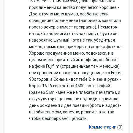
тяжелее - Отличный зум, даже при сильном
приближении качество получается хорошее -
Достаточно мало шумов, особенно если
освещение более-менее (например, закат или
просто вечер снимает прекрасно). Несмотря
на то, что во многих отзывах пишут, будто он
невероятно шумный - это не так, убедиться
можно, посмотрев примеры на яндекс.фотках -
Хорошо продуманное меню, подсказки, и в
целом очень приятный интерфейс, особенно
на фоне Fujifilm (страшненькая там менюшка),
при сравнении возникает ощущение, что Fuji из
90х годов, а Сонька - вот тебе 21й век в руках -
Карты 16 гб хватает на 4500 фотографий
(размер 5 мп - мне же не плакаты печатать), и
аккумулятор еще пока не подводил, снимала
день рожденья и две поездки (фото и видео) -
в любительском, конечно, режиме, а не так
чтобы беспрерывно щелкать
Комментарии
(0)