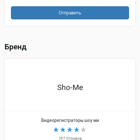
в диапазонах – Х, К, Ка, сигналов
Дополнительная
лазерных измерителей, сигналов
Отправить
информация
комплекса Стрелка, Робот,
Автодория, Кречет, Крис, Арена
Бренд
Sho-Me
Видеорегистраторы шоу ми
707 Отзывов