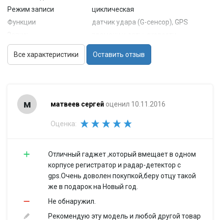
Режим записи
циклическая
Функции
датчик удара (G-сенсор), GPS
Запись
времени и даты, скорости
встроенный микрофон (с
Все характеристики
Оставить отзыв
Звук
возможностью отключения),
встроенный динамик
Камера
Матрица
1/2.7'
м
матвеев сергей
оценил 10.11.2016
Угол обзора
120° (по диагонали)
Запись видео
Оценка:
Длительность
1 мин, 3 мин, 5 мин
ролика
Режимы
автостарт записи
Отличный гаджет ,который вмещает в одном
корпусе регистратор и радар-детектор с
Формат записи
AVI
gps.Очень доволен покупкой,беру отцу такой
Питание
же в подарок на Новый год.
от аккумулятора, от бортовой
Питание
Не обнаружил.
сети автомобиля
Формат
Рекомендую эту модель и любой другой товар
собственный