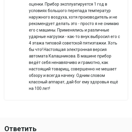
аккумулятора
оценки. Прибор эксплуатируется 1 год в
Емкость
условиях большого перепада температур
520 мАч
аккумулятора
наружного воздуха, хотя производитель и не
рекомендует делать это - просто я не снимаю
Экран
его с машины. Применялись и различные
Диагональ
2.31'
ударные нагрузки - как-то внук выбросил его с
Хранение данных
4 этажа типовой советской пятиэтажки. Хоть
Встроенная память
128 Мб
бы что! Настоящая электронная версия
Поддержка карт
автомата Калашникова. В машине прибор
microSD (microSDHC) до 32 Гб
памяти
ведёт себя ненавязчиво и грамотно, как
Форматирование
настоящий товарищ, совершенно не мешает
есть
карты памяти
обзору и всегда начеку. Одним словом
Дополнительно
классный аппарат, дай бог ему здоровья ещё
на 100 лет!
крепление на присоске,
Особенности
голосовые подсказки, радар-
детектор
Рабочая
-20 - +70 °C
температура
Вес
420 г
Ответить
определение радарных сигналов