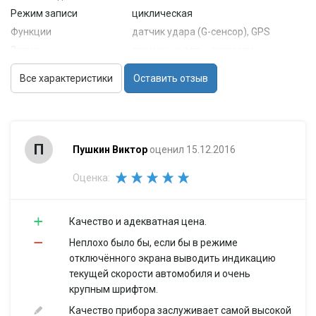
Режим записи
циклическая
Функции
датчик удара (G-сенсор), GPS
Запись
времени и даты, скорости
встроенный микрофон (с
Все характеристики
Оставить отзыв
Звук
возможностью отключения),
встроенный динамик
Камера
Матрица
1/2.7'
П
Пушкин Виктор
оценил 15.12.2016
Угол обзора
120° (по диагонали)
Запись видео
Оценка:
Длительность
1 мин, 3 мин, 5 мин
ролика
Режимы
автостарт записи
Качество и адекватная цена.
Формат записи
AVI
Неплохо было бы, если бы в режиме
Питание
отключённого экрана выводить индикацию
текущей скорости автомобиля и очень
от аккумулятора, от бортовой
Питание
крупным шрифтом.
сети автомобиля
Формат
Качество прибора заслуживает самой высокой
собственный