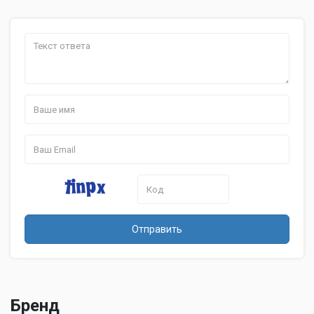
в диапазонах – Х, К, Ка, сигналов
Дополнительная
лазерных измерителей, сигналов
информация
комплекса Стрелка, Робот,
Автодория, Кречет, Крис, Арена
Отправить
Бренд