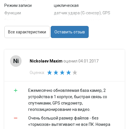
Режим записи
циклическая
Функции
датчик удара (G-сенсор), GPS
Запись
времени и даты, скорости
встроенный микрофон (с
Все характеристики
Оставить отзыв
Звук
возможностью отключения),
встроенный динамик
Камера
Матрица
1/2.7'
Ni
Nickolaev Maxim
оценил 04.01.2017
Угол обзора
120° (по диагонали)
Запись видео
Оценка:
Длительность
1 мин, 3 мин, 5 мин
ролика
Режимы
автостарт записи
Ежемесячно обновляемая база камер, 2
устройства в 1 корпусе, быстрая связь со
Формат записи
AVI
спутниками, GPS спидометр,
Питание
геопозиционирование на видео.
от аккумулятора, от бортовой
Питание
Очень большой размер файлов - без
сети автомобиля
«тормозов» вытягивают не все ПК. Номера
Формат
собственный