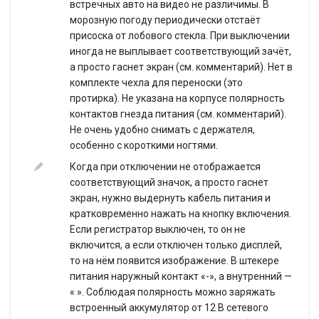
встречных авто на видео не различимы. В
аккумулятора
морозную погоду периодически отстаёт
Емкость
520 мАч
присоска от лобового стекла. При выключении
аккумулятора
иногда не выплывает соответствующий зачёт,
Экран
а просто гаснет экран (см. комментарий). Нет в
Диагональ
2.31'
комплекте чехла для переноски (это
Хранение данных
протирка). Не указана на корпусе полярность
Встроенная память
128 Мб
контактов гнезда питания (см. комментарий).
Не очень удобно снимать с держателя,
Поддержка карт
microSD (microSDHC) до 32 Гб
особенно с короткими ногтями.
памяти
Форматирование
Когда при отключении не отображается
есть
карты памяти
соответствующий значок, а просто гаснет
Дополнительно
экран, нужно выдернуть кабель питания и
кратковременно нажать на кнопку включения.
крепление на присоске,
Если регистратор выключен, то он не
Особенности
голосовые подсказки, радар-
детектор
включится, а если отключен только дисплей,
то на нём появится изображение. В штекере
Рабочая
-20 - +70 °C
питания наружный контакт «-», а внутренний —
температура
« ». Соблюдая полярность можно заряжать
Вес
420 г
встроенный аккумулятор от 12 В сетевого
определение радарных сигналов