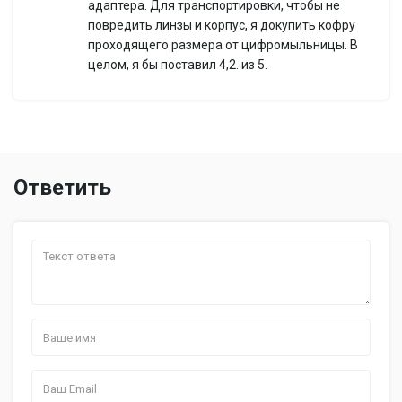
адаптера. Для транспортировки, чтобы не
в диапазонах – Х, К, Ка, сигналов
Дополнительная
повредить линзы и корпус, я докупить кофру
лазерных измерителей, сигналов
информация
проходящего размера от цифромыльницы. В
комплекса Стрелка, Робот,
целом, я бы поставил 4,2. из 5.
Автодория, Кречет, Крис, Арена
Ответить