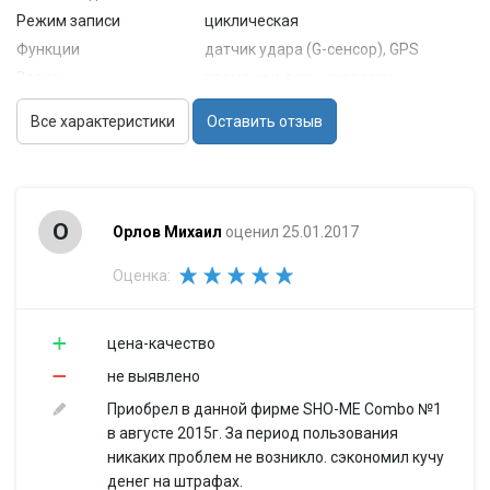
Режим записи
циклическая
Функции
датчик удара (G-сенсор), GPS
Запись
времени и даты, скорости
встроенный микрофон (с
Все характеристики
Оставить отзыв
Звук
возможностью отключения),
встроенный динамик
Камера
Матрица
1/2.7'
О
Орлов Михаил
оценил 25.01.2017
Угол обзора
120° (по диагонали)
Запись видео
Оценка:
Длительность
1 мин, 3 мин, 5 мин
ролика
Режимы
автостарт записи
цена-качество
Формат записи
AVI
не выявлено
Питание
Приобрел в данной фирме SHO-ME Combo №1
от аккумулятора, от бортовой
в августе 2015г. За период пользования
Питание
сети автомобиля
никаких проблем не возникло. сэкономил кучу
Формат
денег на штрафах.
собственный