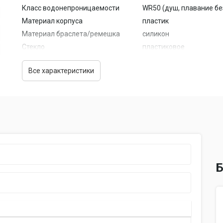
Класс водонепроницаемости
WR50 (душ, плавание бе
Материал корпуса
пластик
Материал браслета/ремешка
силикон
Стекло
пластиковое
Габариты
41x14.2 мм
Все характеристики
Особенности
Отображение даты
вечный календарь, числ
Спорт-функции
секундомер
Дополнительные функции
будильник
Подсветка
дисплея
Б