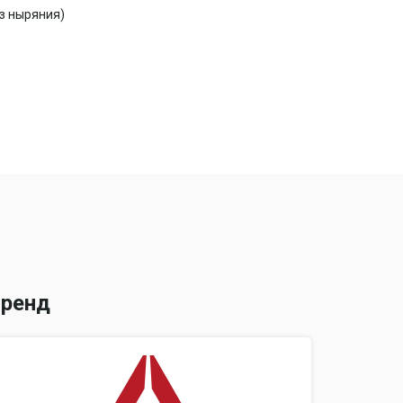
з ныряния)
о, месяц, день недели
ренд