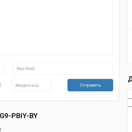
Д
Отправить
G9-PBIY-BY
!