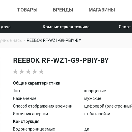
ТОВАРЫ
БРЕНДЫ
МАГАЗИНЫ
 дача
Компьютерная техника
Спорт
учные часы
REEBOK RF-WZ1-G9-PBIY-BY
REEBOK RF-WZ1-G9-PBIY-BY
Общие характеристики
Тип
кварцевые
Назначение
мужские
Способ отображения времени
цифровой (электронный
Источник энергии
от батарейки
Конструкция
Водонепроницаемые
да