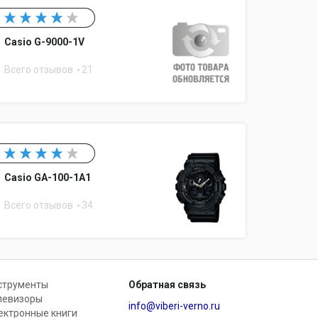
Casio G-9000-1V
Всего отзывов
21
Casio GA-100-1A1
Всего отзывов
34
струменты
Обратная связь
левизоры
info@viberi-verno.ru
ектронные книги