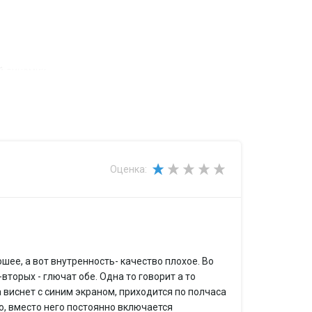
й динамик
Оценка:
шее, а вот внутренность- качество плохое. Во
вторых - глючат обе. Одна то говорит а то
и автомобиля
 виснет с синим экраном, приходится по полчаса
о, вместо него постоянно включается