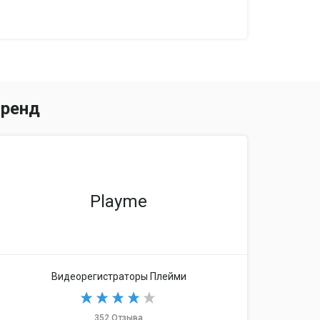
ренд
 подсказки, радар-детектор
Playme
a и лазерном диапазонах, детектирование
», RobotMultaradar, предупреждение о
ижения на участке РК АВТОДОРИЯ
Видеорегистраторы Плейми
352 Отзыва