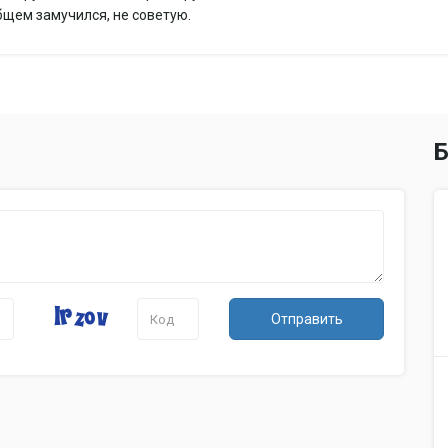
аккумулятора
общем замучился, не советую.
Экран
Диагональ
2.4'
Подключение
Выходы
HDMI
Хранение данных
Б
Поддержка карт
microSD (microSDXC) до 64 Гб
памяти
Дополнительно
Процессор
Ambarella A7
Особенности
крепление на присоске, голосовые
детектирование радаров в Х, К, К
Дополнительная
радарного комплекса «Стрелка-СТ
информация
Отправить
превышении средней скорости дв