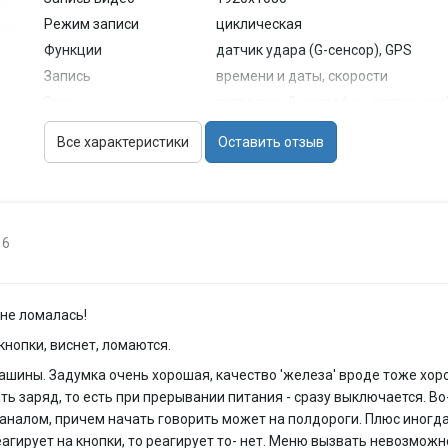
Режим записи
циклическая
Функции
датчик удара (G-сенсор), GPS
Запись
времени и даты, скорости
Звук
встроенный микрофон, встроенны
Камера
Все характеристики
Оставить отзыв
Матрица
4 млн пикс.
Угол обзора
140° (по диагонали)
Запись видео
Защита от записи
есть
16
Запись события в
есть
отдельный файл
Режимы
автостарт записи
 не ломалась!
Формат записи/
MP4 / H.264
кнопки, виснет, ломаются.
видеокодек
машины. Задумка очень хорошая, качество 'железа' вроде тоже хоро
Питание
ь заряд, то есть при прерывании питания - сразу выключается. Во-
Питание
от аккумулятора, от бортовой сет
каналом, причем начать говорить может на полдороги. Плюс иногда
Формат
собственный
агирует на кнопки, то реагирует то- нет. Меню вызвать невозможн