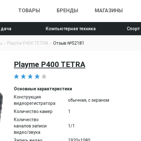
ТОВАРЫ
БРЕНДЫ
МАГАЗИНЫ
 дача
Компьютерная техника
Спорт
ы
Playme P400 TETRA
Отзыв №52181
Playme P400 TETRA
Основные характеристики
Конструкция
обычная, с экраном
видеорегистратора
Количество камер
1
Количество
каналов записи
1/1
видео/звука
Запись видео
1920x1080