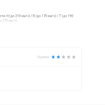
: H (до 210 км/ч) / R (до 170 км/ч) / T (до 190
до 270 км/ч)
дну шину): 387...850 кг
Оценка: