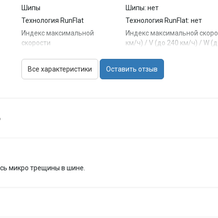
Шипы
Шипы: нет
Технология RunFlat
Технология RunFlat: нет
Индекс максимальной
Индекс максимальной скорости
скорости
км/ч) / V (до 240 км/ч) / W (
Индекс нагрузки
Индекс нагрузки: 75...102
Максимальная нагрузка
Все характеристики
Оставить отзыв
Максимальная нагрузка (на о
(на одну шину)
6
сь микро трещины в шине.