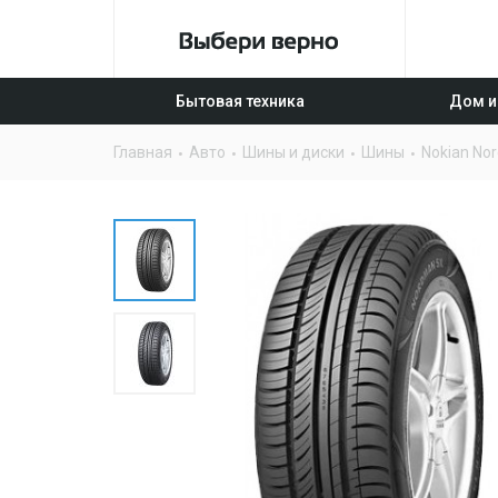
Бытовая техника
Дом и
Главная
Авто
Шины и диски
Шины
Nokian No