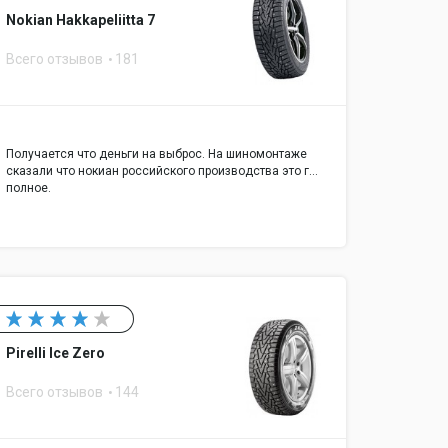
Nokian Hakkapeliitta 7
Всего отзывов
181
Получается что деньги на выброс. На шиномонтаже
сказали что нокиан российского производства это г...
полное.
Pirelli Ice Zero
Всего отзывов
144