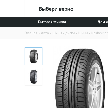
Бытовая техника
Дом и
Главная
Авто
Шины и диски
Шины
Nokian No