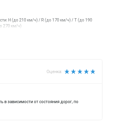
: H (до 210 км/ч) / R (до 170 км/ч) / T (до 190
до 270 км/ч)
дну шину): 387...850 кг
Оценка:
ь в зависимости от состояния дорог, по