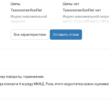
Шипы
Шипы: нет
Технология RunFlat
Технология RunFlat: нет
Индекс максимальной
Индекс максимальной скорости
скорости
км/ч) / V (до 240 км/ч) / W (
Индекс нагрузки
Индекс нагрузки: 75...102
Максимальная нагрузка
Все характеристики
Оставить отзыв
Максимальная нагрузка (на о
(на одну шину)
ожу повороты, торможение.
да поехал в 4-м ряду МКАД. Роль этого недостатка нужно оцениват