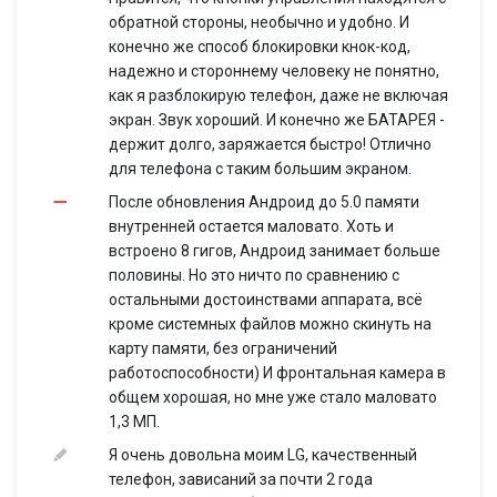
Связь
обратной стороны, необычно и удобно. И
Стандарт
GSM 900/1800/1900, 3G
конечно же способ блокировки кнок-код,
надежно и стороннему человеку не понятно,
Wi-Fi 802.11n, Wi-Fi Direct,
Интерфейсы
как я разблокирую телефон, даже не включая
Bluetooth 4.0, USB, NFC
экран. Звук хороший. И конечно же БАТАРЕЯ -
Спутниковая
GPS
держит долго, заряжается быстро! Отлично
навигация
для телефона с таким большим экраном.
Cистема A-GPS
есть
После обновления Андроид до 5.0 памяти
Память и процессор
внутренней остается маловато. Хоть и
Процессор
1300 МГц
встроено 8 гигов, Андроид занимает больше
Количество ядер
4
половины. Но это ничто по сравнению с
процессора
остальными достоинствами аппарата, всё
Объем встроенной
кроме системных файлов можно скинуть на
8 Гб
памяти
карту памяти, без ограничений
Объем оперативной
работоспособности) И фронтальная камера в
1 Гб
памяти
общем хорошая, но мне уже стало маловато
Слот для карт
1,3 МП.
есть, объемом до 32 Гб
памяти
Я очень довольна моим LG, качественный
Питание
телефон, зависаний за почти 2 года
Емкость