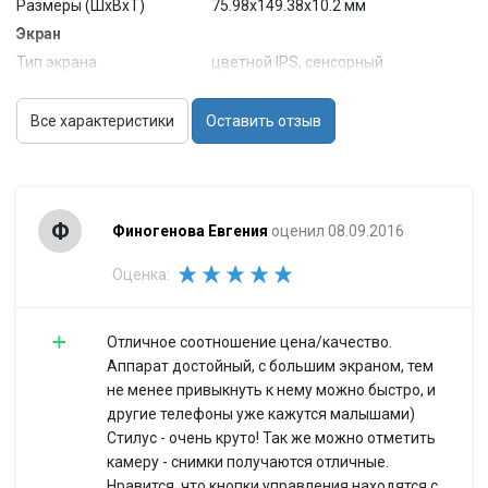
Размеры (ШxВxТ)
75.98x149.38x10.2 мм
Экран
Тип экрана
цветной IPS, сенсорный
Тип сенсорного
мультитач, емкостный
экрана
Все характеристики
Оставить отзыв
Диагональ
5.5 дюйм.
Размер
960x540
изображения
Число пикселей на
Ф
200
Финогенова Евгения
оценил 08.09.2016
дюйм (PPI)
Мультимедийные возможности
Оценка:
13 млн пикс., встроенная
Фотокамера
вспышка
Отличное соотношение цена/качество.
Функции камеры
автофокус
Аппарат достойный, с большим экраном, тем
Запись
есть
не менее привыкнуть к нему можно быстро, и
видеороликов
другие телефоны уже кажутся малышами)
Фронтальная
есть, 1.3 млн пикс.
Стилус - очень круто! Так же можно отметить
камера
камеру - снимки получаются отличные.
Аудио
MP3, FM-радио
Нравится, что кнопки управления находятся с