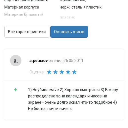
Материал корпуса
нерж. сталь + пластик
Материал браслета/
пластик
ремешка
Стекло
минеральное
Все характеристики
Оставить отзыв
Габариты (ШхВхТ)
52x46.3x16.8 мм
Вес
56 г
Особенности
Точность хода
+/- 0.5 с/мес
a.
a.petuxov
оценил 26.05.2011
Отображение даты
число
Оценка:
Дополнительные
будильник (количество
функции
установок: 5)
1) Неубиваемые 2) Хорошо смотрятся 3) В меру
распределена зона календаря и часов на
экране - очень долго искал что-то подобное 4)
Не боятся почти ничего