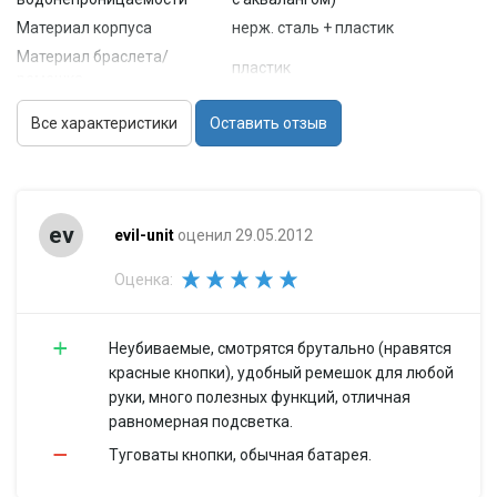
Материал корпуса
нерж. сталь + пластик
Материал браслета/
пластик
ремешка
Стекло
минеральное
Все характеристики
Оставить отзыв
Габариты (ШхВхТ)
52x46.3x16.8 мм
Вес
56 г
Особенности
Точность хода
+/- 0.5 с/мес
ev
evil-unit
оценил 29.05.2012
Отображение даты
число
Оценка:
Дополнительные
будильник (количество
функции
установок: 5)
Неубиваемые, смотрятся брутально (нравятся
красные кнопки), удобный ремешок для любой
руки, много полезных функций, отличная
равномерная подсветка.
Туговаты кнопки, обычная батарея.